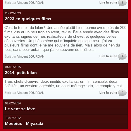
Lire la suite
2
Écrit par
Vincent JOURDAN
26/12/2023
2023 en quelques films
C'est le temps du bilan ! Une année plutôt bien fournie avec près de 200
films vus et un peu trop souvent, revus. Belle année avec des films
excitants signés de mes réalisateurs de chevet et quelques belles
découvertes. Un phénomène qui m'inquiète quelque peu : j'ai vu
plusieurs films dont je ne me souviens de rien. Mais alors de rien du
tout, sans pour autant que j'ai le souvenir de m'être...
Lire la suite
4
Écrit par
Vincent JOURDAN
04/01/2015
2014, petit bilan
Trois chefs d’œuvre, deux inédits excitants, un film sensible, deux
fidélités, un western agréable, un court métrage : dix, le compte y est....
Lire la suite
4
Écrit par
Vincent JOURDAN
01/02/2014
Le vent se lève
19/07/2012
Moebius - Miyazaki