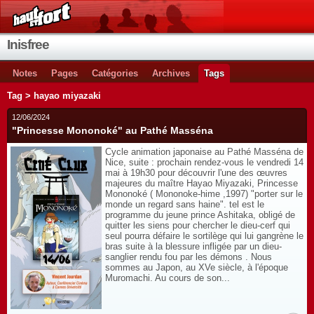
Inisfree
Notes
Pages
Catégories
Archives
Tags
Tag > hayao miyazaki
12/06/2024
"Princesse Mononoké" au Pathé Masséna
Cycle animation japonaise au Pathé Masséna de
Nice, suite : prochain rendez-vous le vendredi 14
mai à 19h30 pour découvrir l'une des œuvres
majeures du maître Hayao Miyazaki, Princesse
Mononoké ( Mononoke-hime ,1997) "porter sur le
monde un regard sans haine". tel est le
programme du jeune prince Ashitaka, obligé de
quitter les siens pour chercher le dieu-cerf qui
seul pourra défaire le sortilège qui lui gangrène le
bras suite à la blessure infligée par un dieu-
sanglier rendu fou par les démons . Nous
sommes au Japon, au XVe siècle, à l'époque
Muromachi. Au cours de son...