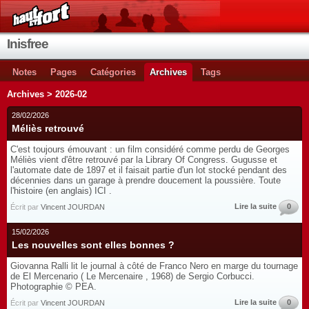
Inisfree
Notes
Pages
Catégories
Archives
Tags
Archives > 2026-02
28/02/2026
Méliès retrouvé
C'est toujours émouvant : un film considéré comme perdu de Georges
Méliès vient d'être retrouvé par la Library Of Congress. Gugusse et
l'automate date de 1897 et il faisait partie d'un lot stocké pendant des
décennies dans un garage à prendre doucement la poussière. Toute
l'histoire (en anglais) ICI .
Lire la suite
0
Écrit par
Vincent JOURDAN
15/02/2026
Les nouvelles sont elles bonnes ?
Giovanna Ralli lit le journal à côté de Franco Nero en marge du tournage
de El Mercenario ( Le Mercenaire , 1968) de Sergio Corbucci.
Photographie © PEA.
Lire la suite
0
Écrit par
Vincent JOURDAN