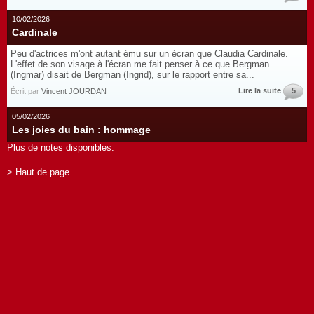
10/02/2026
Cardinale
Peu d'actrices m'ont autant ému sur un écran que Claudia Cardinale.
L'effet de son visage à l'écran me fait penser à ce que Bergman
(Ingmar) disait de Bergman (Ingrid), sur le rapport entre sa...
Lire la suite
5
Écrit par
Vincent JOURDAN
05/02/2026
Les joies du bain : hommage
Plus de notes disponibles.
> Haut de page