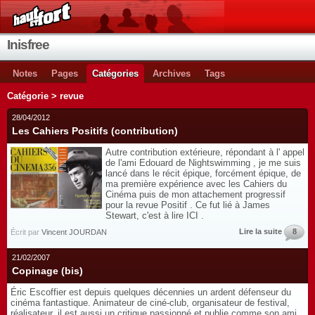
Inisfree
Notes
Pages
Catégories
Archives
Tags
Catégorie > revue
28/04/2012
Les Cahiers Positifs (contribution)
Autre contribution extérieure, répondant à l' appel
de l'ami Edouard de Nightswimming , je me suis
lancé dans le récit épique, forcément épique, de
ma première expérience avec les Cahiers du
Cinéma puis de mon attachement progressif
pour la revue Positif . Ce fut lié à James
Stewart, c'est à lire ICI .
Lire la suite
8
Écrit par
Vincent JOURDAN
21/02/2007
Copinage (bis)
Éric Escoffier est depuis quelques décennies un ardent défenseur du
cinéma fantastique. Animateur de ciné-club, organisateur de festival,
réalisateur, il est aussi un critique passionné et publie comme son ami