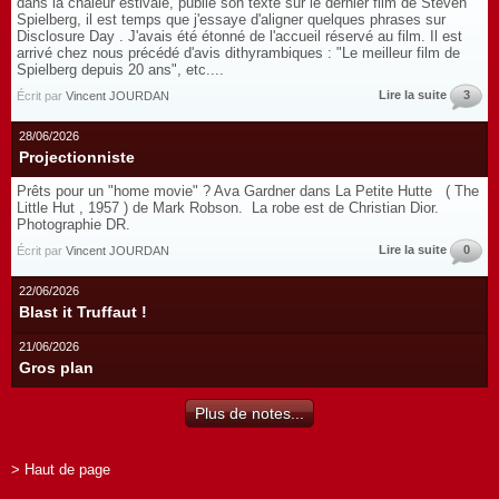
dans la chaleur estivale, publié son texte sur le dernier film de Steven
Spielberg, il est temps que j'essaye d'aligner quelques phrases sur
Disclosure Day . J'avais été étonné de l'accueil réservé au film. Il est
arrivé chez nous précédé d'avis dithyrambiques : "Le meilleur film de
Spielberg depuis 20 ans", etc....
Lire la suite
3
Écrit par
Vincent JOURDAN
28/06/2026
Projectionniste
Prêts pour un "home movie" ? Ava Gardner dans La Petite Hutte ( The
Little Hut , 1957 ) de Mark Robson. La robe est de Christian Dior.
Photographie DR.
Lire la suite
0
Écrit par
Vincent JOURDAN
22/06/2026
Blast it Truffaut !
21/06/2026
Gros plan
Plus de notes...
> Haut de page