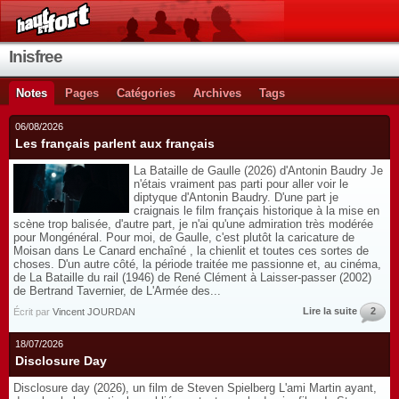
Inisfree
Notes
Pages
Catégories
Archives
Tags
06/08/2026
Les français parlent aux français
La Bataille de Gaulle (2026) d'Antonin Baudry Je
n'étais vraiment pas parti pour aller voir le
diptyque d'Antonin Baudry. D'une part je
craignais le film français historique à la mise en
scène trop balisée, d'autre part, je n'ai qu'une admiration très modérée
pour Mongénéral. Pour moi, de Gaulle, c'est plutôt la caricature de
Moisan dans Le Canard enchaîné , la chienlit et toutes ces sortes de
choses. D'un autre côté, la période traitée me passionne et, au cinéma,
de La Bataille du rail (1946) de René Clément à Laisser-passer (2002)
de Bertrand Tavernier, de L'Armée des...
Lire la suite
2
Écrit par
Vincent JOURDAN
18/07/2026
Disclosure Day
Disclosure day (2026), un film de Steven Spielberg L'ami Martin ayant,