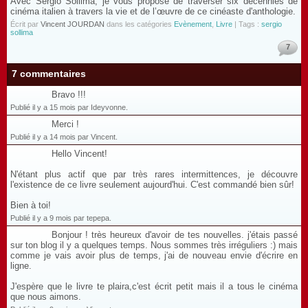
Avec Sergio Sollima, je vous propose de traverser six décennies de
cinéma italien à travers la vie et de l’œuvre de ce cinéaste d'anthologie.
Écrit par
Vincent JOURDAN
dans les catégories
Evènement
,
Livre
| Tags :
sergio
sollima
7
7 commentaires
Bravo !!!
Publié il y a 15 mois par Ideyvonne.
Merci !
Publié il y a 14 mois par Vincent.
Hello Vincent!
N'étant plus actif que par très rares intermittences, je découvre
l'existence de ce livre seulement aujourd'hui. C'est commandé bien sûr!
Bien à toi!
Publié il y a 9 mois par tepepa.
Bonjour ! très heureux d'avoir de tes nouvelles. j'étais passé
sur ton blog il y a quelques temps. Nous sommes très irréguliers :) mais
comme je vais avoir plus de temps, j'ai de nouveau envie d'écrire en
ligne.
J'espère que le livre te plaira,c'est écrit petit mais il a tous le cinéma
que nous aimons.