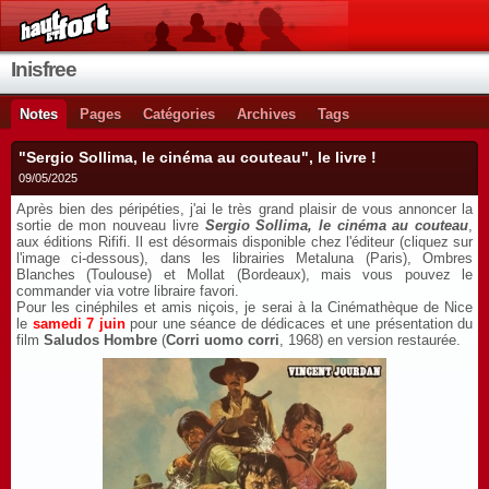
Inisfree
Notes
Pages
Catégories
Archives
Tags
"Sergio Sollima, le cinéma au couteau", le livre !
09/05/2025
Après bien des péripéties, j'ai le très grand plaisir de vous annoncer la
sortie de mon nouveau livre
Sergio Sollima, le cinéma au couteau
,
aux éditions Rififi. Il est désormais disponible chez l'éditeur (cliquez sur
l'image ci-dessous), dans les librairies Metaluna (Paris), Ombres
Blanches (Toulouse) et Mollat (Bordeaux), mais vous pouvez le
commander via votre libraire favori.
Pour les cinéphiles et amis niçois, je serai à la Cinémathèque de Nice
le
samedi 7 juin
pour une séance de dédicaces et une présentation du
film
Saludos Hombre
(
Corri uomo corri
, 1968) en version restaurée.