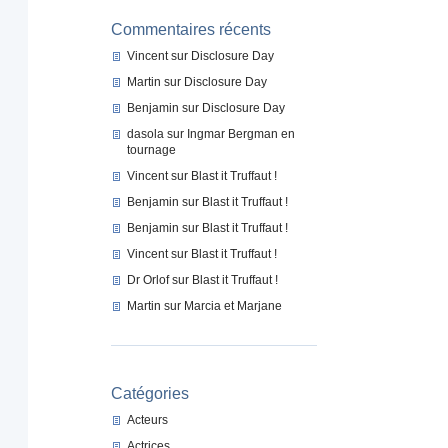
Commentaires récents
Vincent
sur
Disclosure Day
Martin
sur
Disclosure Day
Benjamin
sur
Disclosure Day
dasola
sur
Ingmar Bergman en
tournage
Vincent
sur
Blast it Truffaut !
Benjamin
sur
Blast it Truffaut !
Benjamin
sur
Blast it Truffaut !
Vincent
sur
Blast it Truffaut !
Dr Orlof
sur
Blast it Truffaut !
Martin
sur
Marcia et Marjane
Catégories
Acteurs
Actrices