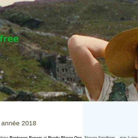
e année 2018
blime
Pentagon Papers
et
Ready Player One
, Steven Spielberg... rien à ajou