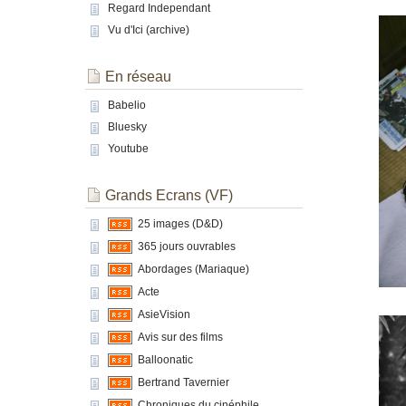
Regard Independant
Vu d'Ici (archive)
En réseau
Babelio
Bluesky
Youtube
Grands Ecrans (VF)
25 images (D&D)
365 jours ouvrables
Abordages (Mariaque)
Acte
AsieVision
Avis sur des films
Balloonatic
Bertrand Tavernier
Chroniques du cinéphile