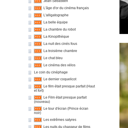
Jean-Sébastien
L'âge d'or du cinéma français
L'alligatographe
La belle équipe
La chambre du robot
La Kinopithèque
La nuit des cinés fous
La troisième chambre
Le chat bleu
Le cinéma des vélos
Le coin du cinéphage
Le dernier coquelicot
Le film était presque parfait (Haut
et fort)
Le Film était presque parfait
(nouveau)
Le tour d'écran (Prince écran
noir)
Les extrêmes satyres
Les nuits du chasseur de films