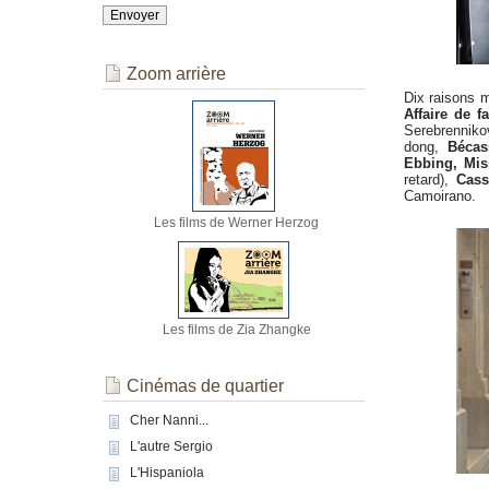
Zoom arrière
Dix raisons m
Affaire de f
Serebrenniko
dong,
Bécas
Ebbing, Mis
retard),
Cass
Camoirano.
Les films de Werner Herzog
Les films de Zia Zhangke
Cinémas de quartier
Cher Nanni...
L'autre Sergio
L'Hispaniola