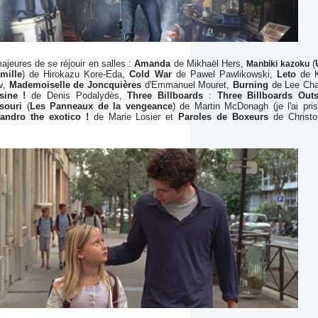
ajeures de se réjouir en salles :
Amanda
de Mikhaël Hers,
(
Manbiki kazoku
amille
) de Hirokazu Kore-Eda,
Cold War
de Pawel Pawlikowski,
Leto
de Ki
v,
Mademoiselle de Joncquières
d'Emmanuel Mouret,
Burning
de Lee Cha
sine !
de Denis Podalydès,
Three Billboards
:
Three Billboards Outs
souri
(
Les Panneaux de la vengeance
)
de Martin McDonagh (je l'ai pri
andro the exotico !
de Marie Losier et
Paroles de Boxeurs
de Christo