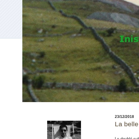
23/12/2018
La bell
Le doublé su