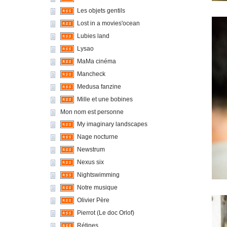
Les objets gentils
Lost in a movies'ocean
Lubies land
Lysao
MaMa cinéma
Mancheck
Medusa fanzine
Mille et une bobines
Mon nom est personne
My imaginary landscapes
Nage nocturne
Newstrum
Nexus six
Nightswimming
Notre musique
Olivier Père
Pierrot (Le doc Orlof)
Rétines