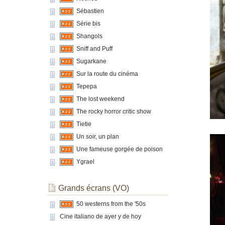
Sébastien
Série bis
Shangols
Sniff and Puff
Sugarkane
Sur la route du cinéma
Tepepa
The lost weekend
The rocky horror critic show
Tietie
Un soir, un plan
Une fameuse gorgée de poison
Ygrael
Grands écrans (VO)
50 westerns from the '50s
Cine italiano de ayer y de hoy