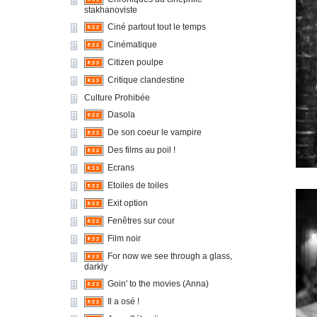
stakhanoviste
Ciné partout tout le temps
Cinématique
Citizen poulpe
Critique clandestine
Culture Prohibée
Dasola
De son coeur le vampire
Des films au poil !
Ecrans
Etoiles de toiles
Exit option
Fenêtres sur cour
Film noir
For now we see through a glass,
darkly
Goin' to the movies (Anna)
Il a osé !