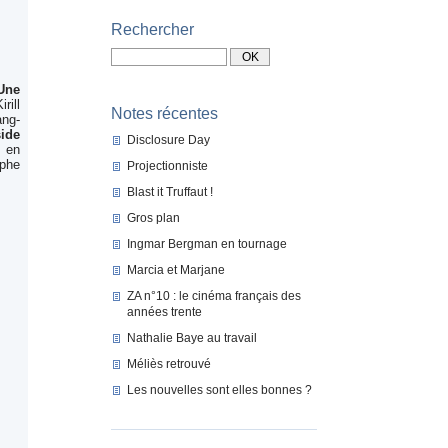
Rechercher
Une
rill
Notes récentes
ng-
ide
Disclosure Day
s en
phe
Projectionniste
Blast it Truffaut !
Gros plan
Ingmar Bergman en tournage
Marcia et Marjane
ZA n°10 : le cinéma français des
années trente
Nathalie Baye au travail
Méliès retrouvé
Les nouvelles sont elles bonnes ?