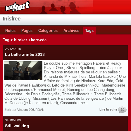
Inisfree
Notes
Pages
Catégories
Archives
Tags
Tag > hirokazu kore-eda
23/12/2018
La belle année 2018
Le doublé sublime Pentagon Papers et Ready
Player One , Steven Spielberg... rien à ajouter.
Dix raisons majeures de se réjouir en salles :
Amanda de Mikhaël Hers, Manbiki kazoku ( Une
Affaire de famille ) de Hirokazu Kore-Eda, Cold
War de Pawel Pawlikowski, Leto de Kirill Serebrennikov, Mademoiselle
de Joncquières d'Emmanuel Mouret, Burning de Lee Chang-dong,
Bécassine ! de Denis Podalydès, Three Billboards : Three Billboards
Outside Ebbing, Missouri ( Les Panneaux de la vengeance ) de Martin
McDonagh (je l'ai pris en retard), Cassandro the...
Lire la suite
10
Écrit par
Vincent JOURDAN
31/10/2009
Still walking