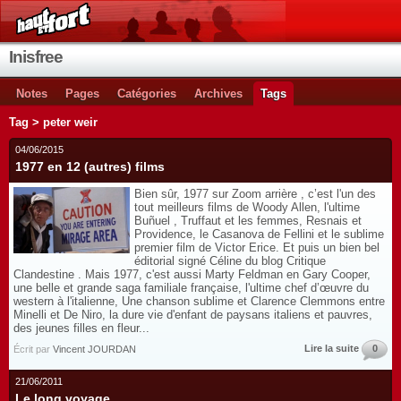
Inisfree
Notes
Pages
Catégories
Archives
Tags
Tag > peter weir
04/06/2015
1977 en 12 (autres) films
Bien sûr, 1977 sur Zoom arrière , c’est l'un des
tout meilleurs films de Woody Allen, l'ultime
Buñuel , Truffaut et les femmes, Resnais et
Providence, le Casanova de Fellini et le sublime
premier film de Victor Erice. Et puis un bien bel
éditorial signé Céline du blog Critique
Clandestine . Mais 1977, c'est aussi Marty Feldman en Gary Cooper,
une belle et grande saga familiale française, l'ultime chef d’œuvre du
western à l'italienne, Une chanson sublime et Clarence Clemmons entre
Minelli et De Niro, la dure vie d'enfant de paysans italiens et pauvres,
des jeunes filles en fleur...
Lire la suite
0
Écrit par
Vincent JOURDAN
21/06/2011
Le long voyage