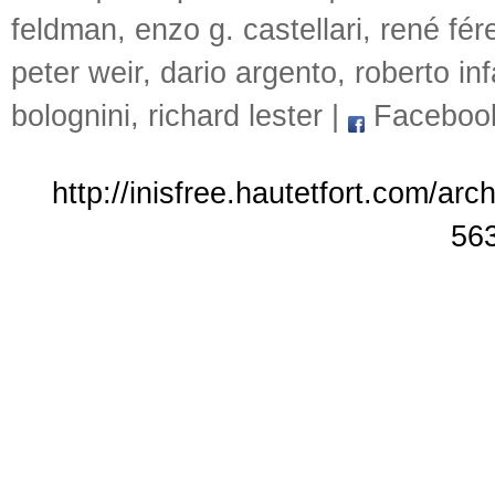
feldman
,
enzo g. castellari
,
rené fér
peter weir
,
dario argento
,
roberto inf
bolognini
,
richard lester
|
Faceboo
http://inisfree.hautetfort.com/ar
56