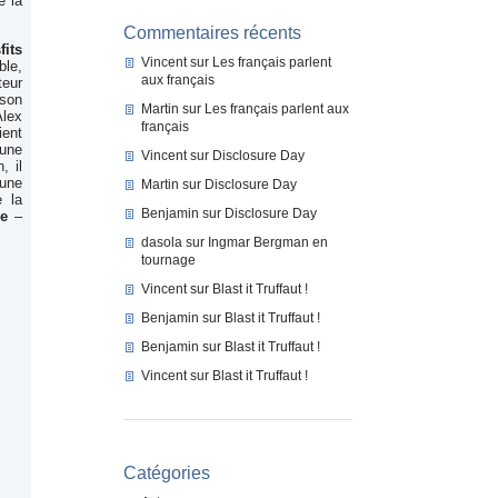
e la
Commentaires récents
fits
Vincent
sur
Les français parlent
ble,
aux français
teur
 son
Martin
sur
Les français parlent aux
Alex
français
ient
 une
Vincent
sur
Disclosure Day
, il
 une
Martin
sur
Disclosure Day
e la
Benjamin
sur
Disclosure Day
re
–
dasola
sur
Ingmar Bergman en
tournage
Vincent
sur
Blast it Truffaut !
Benjamin
sur
Blast it Truffaut !
Benjamin
sur
Blast it Truffaut !
Vincent
sur
Blast it Truffaut !
Catégories