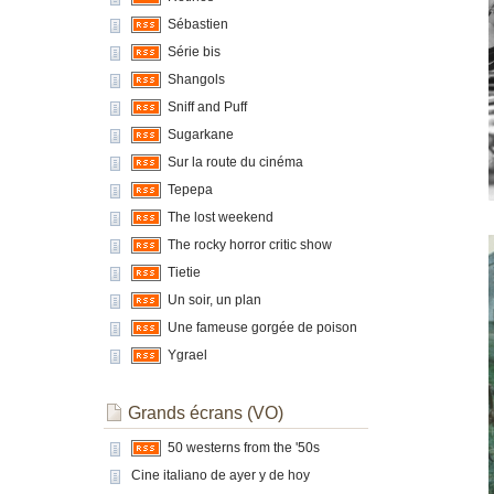
Sébastien
Série bis
Shangols
Sniff and Puff
Sugarkane
Sur la route du cinéma
Tepepa
The lost weekend
The rocky horror critic show
Tietie
Un soir, un plan
Une fameuse gorgée de poison
Ygrael
Grands écrans (VO)
50 westerns from the '50s
Cine italiano de ayer y de hoy