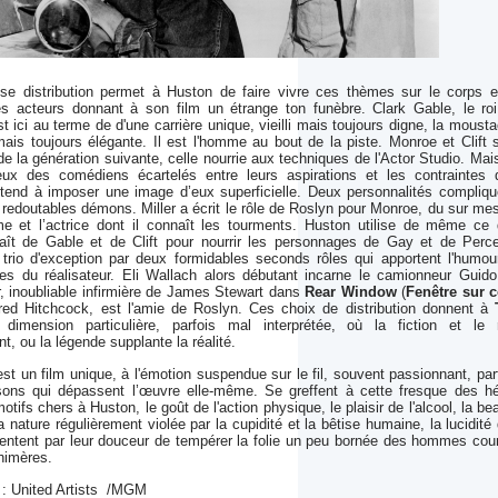
use distribution permet à Huston de faire vivre ces thèmes sur le corps e
s acteurs donnant à son film un étrange ton funèbre. Clark Gable, le ro
t ici au terme de d'une carrière unique, vieilli mais toujours digne, la moust
ais toujours élégante. Il est l'homme au bout de la piste. Monroe et Clift 
e la génération suivante, celle nourrie aux techniques de l'Actor Studio. Mais
ux des comédiens écartelés entre leurs aspirations et les contraintes 
tend à imposer une image d’eux superficielle. Deux personnalités compliq
 redoutables démons. Miller a écrit le rôle de Roslyn pour Monroe, du sur me
e et l’actrice dont il connaît les tourments. Huston utilise de même ce
ît de Gable et de Clift pour nourrir les personnages de Gay et de Perce
trio d'exception par deux formidables seconds rôles qui apportent l'humou
ques du réalisateur. Eli Wallach alors débutant incarne le camionneur Guido
, inoubliable infirmière de James Stewart dans
Rear Window
(
Fenêtre sur 
fred Hitchcock, est l'amie de Roslyn. Ces choix de distribution donnent à
imension particulière, parfois mal interprétée, où la fiction et le 
nt, ou la légende supplante la réalité.
st un film unique, à l'émotion suspendue sur le fil, souvent passionnant, par
sons qui dépassent l’œuvre elle-même. Se greffent à cette fresque des h
tifs chers à Huston, le goût de l'action physique, le plaisir de l'alcool, la be
 nature régulièrement violée par la cupidité et la bêtise humaine, la lucidité
entent par leur douceur de tempérer la folie un peu bornée des hommes cou
himères.
 : United Artists /MGM