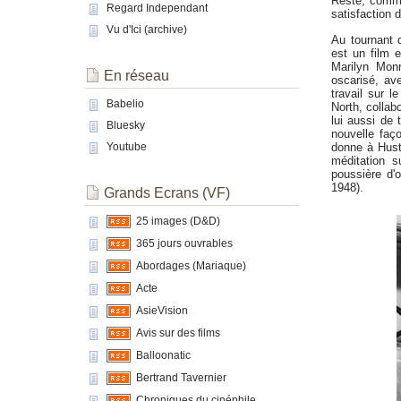
Reste, comme l
Regard Independant
satisfaction d
Vu d'Ici (archive)
Au tournant 
est un film 
Marilyn Monr
En réseau
oscarisé, av
travail sur l
Babelio
North, collab
lui aussi de 
Bluesky
nouvelle faço
donne à Husto
Youtube
méditation s
poussière d'
1948).
Grands Ecrans (VF)
25 images (D&D)
365 jours ouvrables
Abordages (Mariaque)
Acte
AsieVision
Avis sur des films
Balloonatic
Bertrand Tavernier
Chroniques du cinéphile