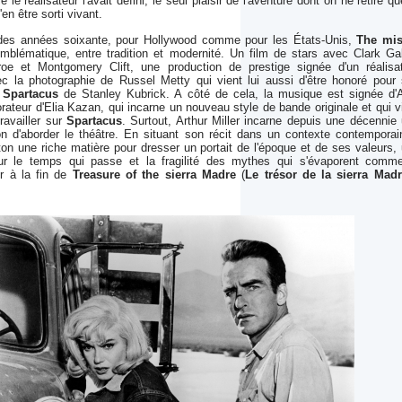
e réalisateur l'avait défini, le seul plaisir de l'aventure dont on ne retire qu
'en être sorti vivant.
des années soixante, pour Hollywood comme pour les États-Unis,
The mis
emblématique, entre tradition et modernité. Un film de stars avec Clark Ga
oe et Montgomery Clift, une production de prestige signée d'un réalisa
ec la photographie de Russel Metty qui vient lui aussi d'être honoré pour
e
Spartacus
de Stanley Kubrick. A côté de cela, la musique est signée d'
orateur d'Elia Kazan, qui incarne un nouveau style de bande originale et qui v
travailler sur
Spartacus
. Surtout, Arthur Miller incarne depuis une décennie
n d'aborder le théâtre. En situant son récit dans un contexte contemporain
n une riche matière pour dresser un portait de l'époque et de ses valeurs,
ur le temps qui passe et la fragilité des mythes qui s'évaporent comm
or à la fin de
Treasure of the sierra Madre
(
Le trésor de la sierra Mad