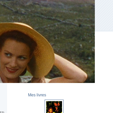
Mes livres
61),