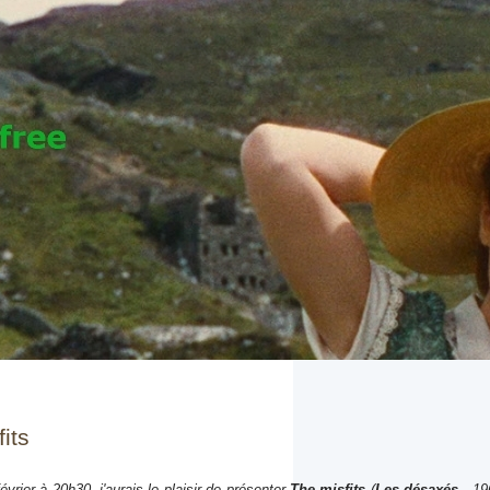
its
évrier à 20h30, j'aurais le plaisir de présenter
The misfits
(
Les désaxés
- 19