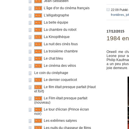
Jean-Sébastien
L'âge d'or du cinéma français
22:09 Publié
frontières
,
jo
L'alligatographe
La belle équipe
La chambre du robot
17/12/2015
La Kinopithèque
1984 en 
La nuit des cinés fous
La troisième chambre
Orwell me cha
Leone pour so
Le chat bleu
Philip Kaufman
a un peu plus 
Le cinéma des vélos
joie demeure.
Le coin du cinéphage
Le dernier coquelicot
Le film était presque parfait (Haut
et fort)
Le Film était presque parfait
(nouveau)
Le tour d'écran (Prince écran
noir)
Les extrêmes satyres
Les nuits du chasseur de films