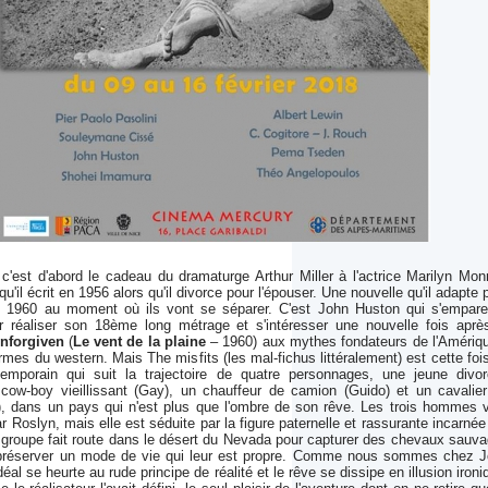
 c'est d'abord le cadeau du dramaturge Arthur Miller à l'actrice Marilyn Mon
u'il écrit en 1956 alors qu'il divorce pour l'épouser. Une nouvelle qu'il adapte 
 1960 au moment où ils vont se séparer. C'est John Huston qui s'empar
r réaliser son 18ème long métrage et s'intéresser une nouvelle fois aprè
nforgiven
(
Le vent de la plaine
– 1960) aux mythes fondateurs de l'Amériq
ormes du western. Mais The misfits (les mal-fichus littéralement) est cette foi
emporain qui suit la trajectoire de quatre personnages, une jeune divo
 cow-boy vieillissant (Gay), un chauffeur de camion (Guido) et un cavalie
), dans un pays qui n'est plus que l'ombre de son rêve. Les trois hommes 
ar Roslyn, mais elle est séduite par la figure paternelle et rassurante incarnée
 groupe fait route dans le désert du Nevada pour capturer des chevaux sauv
 préserver un mode de vie qui leur est propre. Comme nous sommes chez 
éal se heurte au rude principe de réalité et le rêve se dissipe en illusion ironi