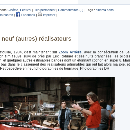
 dans
Cinéma
,
Festival
|
Lien permanent
|
Commentaires (0)
| Tags :
cinéma sans
hn huston
|
Facebook
|
Imprimer
|
neuf (autres) réalisateurs
touille, 1984, c'est maintenant sur
Zoom Arrière
, avec la consécration de Se
n film fleuve, suivi de près par Eric Rohmer et ses nuits branchées, les pilote
, et quelques autres estimables bandes dont un étonnant cochon en super 8. Mais 
bas dans le classement des réalisateurs admirables qui ont fait alors ma joie, e
 Rétrospective en neuf photographies de tournage. Photographies DR.