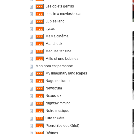
Les objets gentils
Lost in a movies'ocean
Lubies land
Lysao
MaMa cinéma
Mancheck
Medusa fanzine
Mille et une bobines
Mon nom est personne
My imaginary landscapes
Nage nocturne
Newstrum
Nexus six
Nightswimming
Notre musique
Olivier Père
Pierrot (Le doc Orlof)
Rétines