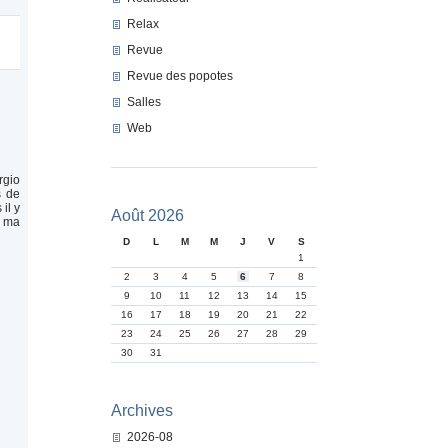
Relax
Revue
Revue des popotes
Salles
Web
rgio
s de
il y
Août 2026
t ma
D
L
M
M
J
V
S
1
2
3
4
5
6
7
8
9
10
11
12
13
14
15
16
17
18
19
20
21
22
23
24
25
26
27
28
29
30
31
Archives
2026-08