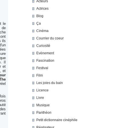
Acteurs
Actrices
Blog
Ça
t le
i de
Cinéma
ache
sont
Courrier du coeur
 ils
d'un
Curiosité
uées
Evènement
sure
 que
Fascination
. Il
r et
Festival
, et
cour
Film
The
Les joies du bain
réel
Licence
fois
Livre
éros
auté
Musique
 des
Panthéon
rant
Petit dictionnaire cinéphile
Réalisateur