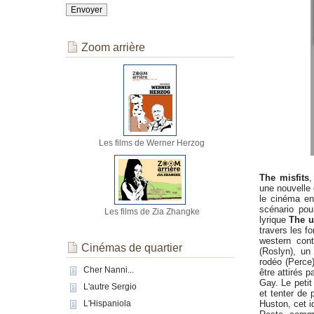
Zoom arrière
Les films de Werner Herzog
The misfits
,
une nouvelle q
le cinéma en
scénario pou
Les films de Zia Zhangke
lyrique
The u
travers les f
western cont
Cinémas de quartier
(Roslyn), un
rodéo (Perce
Cher Nanni...
être attirés p
Gay. Le petit
L'autre Sergio
et tenter de
Huston, cet id
L'Hispaniola