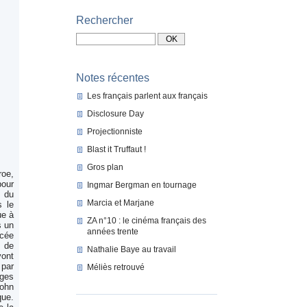
Rechercher
Notes récentes
Les français parlent aux français
Disclosure Day
Projectionniste
Blast it Truffaut !
Gros plan
roe,
pour
Ingmar Bergman en tournage
e du
Marcia et Marjane
s le
ue à
ZA n°10 : le cinéma français des
s un
années trente
rcée
r de
Nathalie Baye au travail
vont
 par
Méliès retrouvé
ages
John
que.