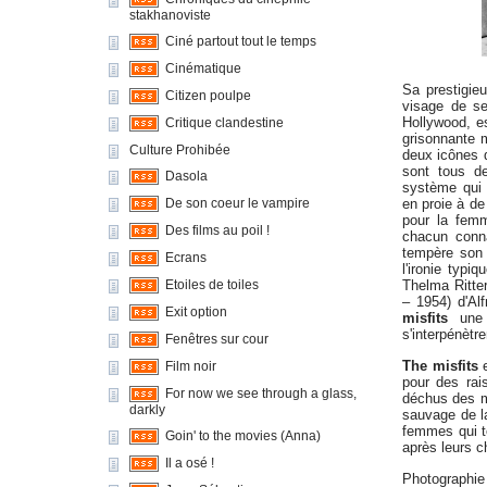
stakhanoviste
Ciné partout tout le temps
Cinématique
Sa prestigie
Citizen poulpe
visage de se
Hollywood, es
Critique clandestine
grisonnante m
Culture Prohibée
deux icônes d
sont tous de
Dasola
système qui 
De son coeur le vampire
en proie à de
pour la femm
Des films au poil !
chacun conna
tempère son 
Ecrans
l'ironie typi
Etoiles de toiles
Thelma Ritter
– 1954) d'Al
Exit option
misfits
une d
s'interpénètre
Fenêtres sur cour
The misfits
e
Film noir
pour des rai
For now we see through a glass,
déchus des mo
darkly
sauvage de la
femmes qui t
Goin' to the movies (Anna)
après leurs c
Il a osé !
Photographie