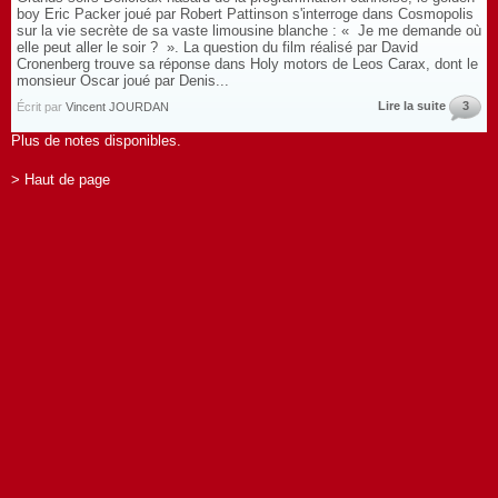
boy Eric Packer joué par Robert Pattinson s'interroge dans Cosmopolis
sur la vie secrète de sa vaste limousine blanche : « Je me demande où
elle peut aller le soir ? ». La question du film réalisé par David
Cronenberg trouve sa réponse dans Holy motors de Leos Carax, dont le
monsieur Oscar joué par Denis...
Lire la suite
3
Écrit par
Vincent JOURDAN
Plus de notes disponibles.
> Haut de page