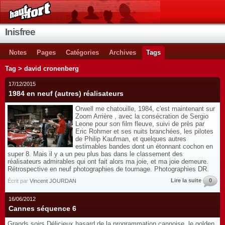
Inisfree
Notes
Pages
Catégories
Archives
Tags
Tag > david cronenberg
17/12/2015
1984 en neuf (autres) réalisateurs
Orwell me chatouille, 1984, c'est maintenant sur
Zoom Arrière , avec la consécration de Sergio
Leone pour son film fleuve, suivi de près par
Eric Rohmer et ses nuits branchées, les pilotes
de Philip Kaufman, et quelques autres
estimables bandes dont un étonnant cochon en
super 8. Mais il y a un peu plus bas dans le classement des
réalisateurs admirables qui ont fait alors ma joie, et ma joie demeure.
Rétrospective en neuf photographies de tournage. Photographies DR.
Lire la suite
0
Écrit par
Vincent JOURDAN
16/06/2012
Cannes séquence 6
Grands soirs Délicieux hasard de la programmation cannoise, le golden