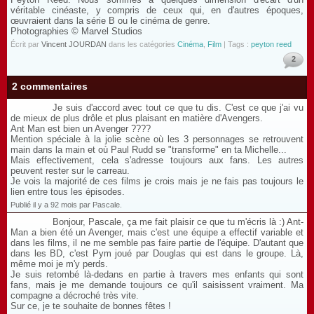
véritable cinéaste, y compris de ceux qui, en d'autres époques,
œuvraient dans la série B ou le cinéma de genre.
Photographies © Marvel Studios
Écrit par
Vincent JOURDAN
dans les catégories
Cinéma
,
Film
| Tags :
peyton reed
2
2 commentaires
Je suis d'accord avec tout ce que tu dis. C'est ce que j'ai vu
de mieux de plus drôle et plus plaisant en matière d'Avengers.
Ant Man est bien un Avenger ????
Mention spéciale à la jolie scène où les 3 personnages se retrouvent
main dans la main et où Paul Rudd se "transforme" en ta Michelle...
Mais effectivement, cela s'adresse toujours aux fans. Les autres
peuvent rester sur le carreau.
Je vois la majorité de ces films je crois mais je ne fais pas toujours le
lien entre tous les épisodes.
Publié il y a 92 mois par Pascale.
Bonjour, Pascale, ça me fait plaisir ce que tu m'écris là :) Ant-
Man a bien été un Avenger, mais c'est une équipe a effectif variable et
dans les films, il ne me semble pas faire partie de l'équipe. D'autant que
dans les BD, c'est Pym joué par Douglas qui est dans le groupe. Là,
même moi je m'y perds.
Je suis retombé là-dedans en partie à travers mes enfants qui sont
fans, mais je me demande toujours ce qu'il saisissent vraiment. Ma
compagne a décroché très vite.
Sur ce, je te souhaite de bonnes fêtes !