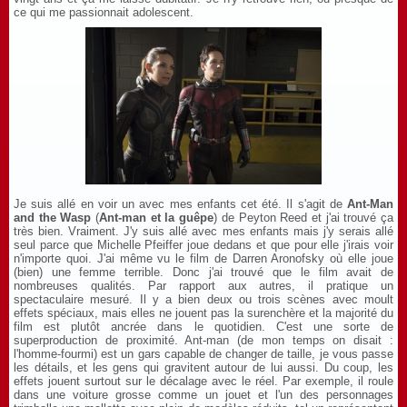
ce qui me passionnait adolescent.
Je suis allé en voir un avec mes enfants cet été. Il s'agit de
Ant-Man
and the Wasp
(
Ant-man et la guêpe
) de Peyton Reed et j'ai trouvé ça
très bien. Vraiment. J'y suis allé avec mes enfants mais j'y serais allé
seul parce que Michelle Pfeiffer joue dedans et que pour elle j'irais voir
n'importe quoi. J'ai même vu le film de Darren Aronofsky où elle joue
(bien) une femme terrible. Donc j'ai trouvé que le film avait de
nombreuses qualités. Par rapport aux autres, il pratique un
spectaculaire mesuré. Il y a bien deux ou trois scènes avec moult
effets spéciaux, mais elles ne jouent pas la surenchère et la majorité du
film est plutôt ancrée dans le quotidien. C'est une sorte de
superproduction de proximité. Ant-man (de mon temps on disait :
l'homme-fourmi) est un gars capable de changer de taille, je vous passe
les détails, et les gens qui gravitent autour de lui aussi. Du coup, les
effets jouent surtout sur le décalage avec le réel. Par exemple, il roule
dans une voiture grosse comme un jouet et l'un des personnages