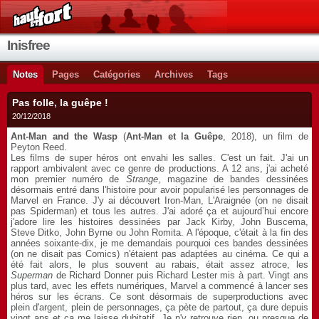
Inisfree
Notes
Pages
Catégories
Archives
Tags
Pas folle, la guêpe !
20/12/2018
Ant-Man and the Wasp
(
Ant-Man et la Guêpe
, 2018), un film de
Peyton Reed.
Les films de super héros ont envahi les salles. C'est un fait. J'ai un
rapport ambivalent avec ce genre de productions. A 12 ans, j'ai acheté
mon premier numéro de
Strange
, magazine de bandes dessinées
désormais entré dans l'histoire pour avoir popularisé les personnages de
Marvel en France. J'y ai découvert Iron-Man, L'Araignée (on ne disait
pas Spiderman) et tous les autres. J'ai adoré ça et aujourd’hui encore
j'adore lire les histoires dessinées par Jack Kirby, John Buscema,
Steve Ditko, John Byrne ou John Romita. A l'époque, c'était à la fin des
années soixante-dix, je me demandais pourquoi ces bandes dessinées
(on ne disait pas Comics) n'étaient pas adaptées au cinéma. Ce qui a
été fait alors, le plus souvent au rabais, était assez atroce, les
Superman
de Richard Donner puis Richard Lester mis à part. Vingt ans
plus tard, avec les effets numériques, Marvel a commencé à lancer ses
héros sur les écrans. Ce sont désormais de superproductions avec
plein d'argent, plein de personnages, ça pète de partout, ça dure depuis
vingt ans et ça me laisse dubitatif. Je n'y retrouve rien, ou presque de