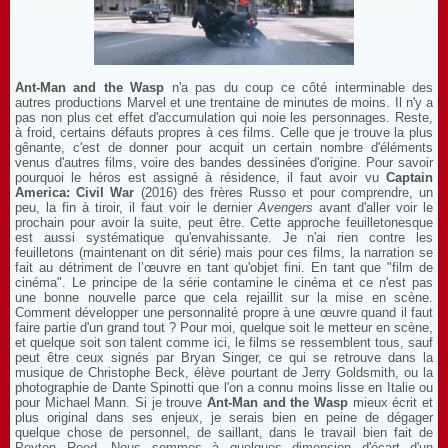
Ant-Man and the Wasp
n'a pas du coup ce côté interminable des
autres productions Marvel et une trentaine de minutes de moins. Il n'y a
pas non plus cet effet d'accumulation qui noie les personnages. Reste,
à froid, certains défauts propres à ces films. Celle que je trouve la plus
gênante, c'est de donner pour acquit un certain nombre d'éléments
venus d'autres films, voire des bandes dessinées d'origine. Pour savoir
pourquoi le héros est assigné à résidence, il faut avoir vu
Captain
America: Civil War
(2016) des frères Russo et pour comprendre, un
peu, la fin à tiroir, il faut voir le dernier
Avengers
avant d'aller voir le
prochain pour avoir la suite, peut être. Cette approche feuilletonesque
est aussi systématique qu'envahissante. Je n'ai rien contre les
feuilletons (maintenant on dit série) mais pour ces films, la narration se
fait au détriment de l’œuvre en tant qu'objet fini. En tant que "film de
cinéma". Le principe de la série contamine le cinéma et ce n'est pas
une bonne nouvelle parce que cela rejaillit sur la mise en scène.
Comment développer une personnalité propre à une œuvre quand il faut
faire partie d'un grand tout ? Pour moi, quelque soit le metteur en scène,
et quelque soit son talent comme ici, le films se ressemblent tous, sauf
peut être ceux signés par Bryan Singer, ce qui se retrouve dans la
musique de Christophe Beck, élève pourtant de Jerry Goldsmith, ou la
photographie de Dante Spinotti que l'on a connu moins lisse en Italie ou
pour Michael Mann. Si je trouve
Ant-Man and the Wasp
mieux écrit et
plus original dans ses enjeux, je serais bien en peine de dégager
quelque chose de personnel, de saillant, dans le travail bien fait de
Peyton Reed. Nous sommes à quelques dimension d'écart d'un