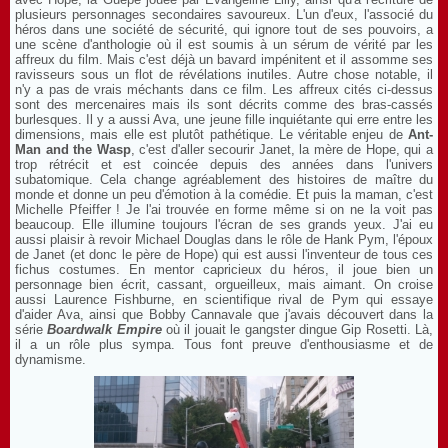
plusieurs personnages secondaires savoureux. L'un d'eux, l'associé du
héros dans une société de sécurité, qui ignore tout de ses pouvoirs, a
une scène d'anthologie où il est soumis à un sérum de vérité par les
affreux du film. Mais c'est déjà un bavard impénitent et il assomme ses
ravisseurs sous un flot de révélations inutiles. Autre chose notable, il
n'y a pas de vrais méchants dans ce film. Les affreux cités ci-dessus
sont des mercenaires mais ils sont décrits comme des bras-cassés
burlesques. Il y a aussi Ava, une jeune fille inquiétante qui erre entre les
dimensions, mais elle est plutôt pathétique. Le véritable enjeu de
Ant-
Man and the Wasp
, c'est d'aller secourir Janet, la mère de Hope, qui a
trop rétrécit et est coincée depuis des années dans l'univers
subatomique. Cela change agréablement des histoires de maître du
monde et donne un peu d'émotion à la comédie. Et puis la maman, c'est
Michelle Pfeiffer ! Je l'ai trouvée en forme même si on ne la voit pas
beaucoup. Elle illumine toujours l'écran de ses grands yeux. J'ai eu
aussi plaisir à revoir Michael Douglas dans le rôle de Hank Pym, l'époux
de Janet (et donc le père de Hope) qui est aussi l'inventeur de tous ces
fichus costumes. En mentor capricieux du héros, il joue bien un
personnage bien écrit, cassant, orgueilleux, mais aimant. On croise
aussi Laurence Fishburne, en scientifique rival de Pym qui essaye
d'aider Ava, ainsi que Bobby Cannavale que j'avais découvert dans la
série
Boardwalk Empire
où il jouait le gangster dingue Gip Rosetti. Là,
il a un rôle plus sympa. Tous font preuve d'enthousiasme et de
dynamisme.