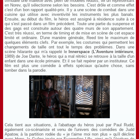
trimballe une mallette avec plein de modèles réduits, tel un représentant
en Norev, qu'il sélectionne selon les besoins. C'est drôle et comme effet
c'est d'un bon rapport qualité-prix. Il y a une scène de combat dans une
cuisine qui utilise avec inventivité les instruments les plus banals.
Ensuite, au début du film, le héros est assigné à résidence suite à ce
qui s'est passé dans un film précédent. Toute une partie du suspense et
des gags est construite autour des quatre murs de son appartement.
C'est très réussi, en terme de timing et de mise en scène de cet espace
limité et ordinaire. D'une manière générale, Reed tire le maximum de
quelques éléments clefs. Par exemple, les costumes qui permettent les
changements de taille ont tout le temps des problèmes. Dans une
scène hilarante qui m'a rappelé le
Innerspace
(
L'Aventure intérieure
,
1989) de Joe Dante, le héros qui a mal rétréci se retrouve à la taille d'un
enfant dans une école primaire. Et il se fait repérer par un instituteur. Ce
film est plus une comédie à effets spéciaux qu'autre chose, sans
tomber dans la parodie.
Cela tient aux situations, à l'abattage du héros joué par Paul Rudd,
également co-scénariste et venu de l'univers des comédies de Judd
Apatow, à la partition rodée du « je t'aime moi non plus » qu'il décline
avec Hope, la Guêpe jouée par Evangeline Lilly, ainsi qu'à l'écriture de