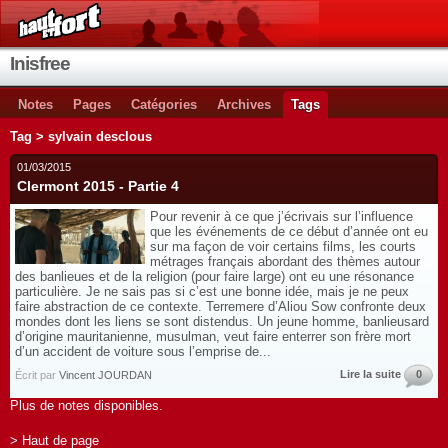
Inisfree
Notes
Pages
Catégories
Archives
Tags
Tag > sylvain desclous
01/03/2015
Clermont 2015 - Partie 4
Pour revenir à ce que j’écrivais sur l’influence
que les événements de ce début d’année ont eu
sur ma façon de voir certains films, les courts
métrages français abordant des thèmes autour
des banlieues et de la religion (pour faire large) ont eu une résonance
particulière. Je ne sais pas si c’est une bonne idée, mais je ne peux
faire abstraction de ce contexte. Terremere d’Aliou Sow confronte deux
mondes dont les liens se sont distendus. Un jeune homme, banlieusard
d’origine mauritanienne, musulman, veut faire enterrer son frère mort
d’un accident de voiture sous l’emprise de...
Lire la suite
0
Écrit par
Vincent JOURDAN
Plus de notes disponibles.
> Haut de page