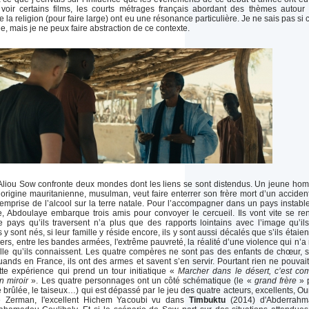
oir certains films, les courts métrages français abordant des thèmes autour
 la religion (pour faire large) ont eu une résonance particulière. Je ne sais pas si c
, mais je ne peux faire abstraction de ce contexte.
liou Sow confronte deux mondes dont les liens se sont distendus. Un jeune ho
origine mauritanienne, musulman, veut faire enterrer son frère mort d’un acciden
’emprise de l’alcool sur la terre natale. Pour l’accompagner dans un pays instabl
e, Abdoulaye embarque trois amis pour convoyer le cercueil. Ils vont vite se re
 pays qu’ils traversent n’a plus que des rapports lointains avec l’image qu’il
ls y sont nés, si leur famille y réside encore, ils y sont aussi décalés que s’ils étaien
gers, entre les bandes armées, l'extrême pauvreté, la réalité d’une violence qui n’a 
elle qu’ils connaissent. Les quatre compères ne sont pas des enfants de chœur, 
ruands en France, ils ont des armes et savent s’en servir. Pourtant rien ne pouvait
tte expérience qui prend un tour initiatique «
Marcher dans le désert, c’est c
n miroir
». Les quatre personnages ont un côté schématique (le «
grand frère
» 
ête brûlée, le taiseux…) qui est dépassé par le jeu des quatre acteurs, excellents, O
e Zerman, l'excellent Hichem Yacoubi vu dans
Timbuktu
(2014) d'Abderrahm