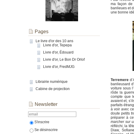
ma façon de v
banlieues et de
une bonne idée
Pages
Le livre d'or des 10 ans
Livre d'or, Tepepa
Livre d'or, Édouard
Livre d'or, Le Bon Dr Orlof
Livre d'or, FredMJG
Terremere
d’A
Librairie numérique
banlieusard d’
voiture sous l
Cabine de projection
rôde la guerr
compte que le
avaient et, s’i
Newsletter
parfaits étran
à voir avec c
doute petits t
préparer à ce
marcher sur u
S'inscrire
réfléchi, la t
Se désinscrire
Diaw, Sofian