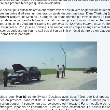
tre ses propres blocages qu’il va devoir lutter.
re décalé, plusieurs films arrivaient rendre vivant des univers originaux où se débat
es en quête d’ailleurs, un des grands sujets du court métrage. Dans
Think big (
ènent ailleurs)
de Mathieu Z’Graggen, un jeune homme qui travaille dans un clu
chats tente de prendre le bus à un arrêt qui n’est pus en fonction. Il est embarqué
trant la maxime d’Audiard «
Quand les hommes de 120 kilos parlent, ceux de 60
ns un café où l’on joue au bowling, il va rencontrer un couple étrange et le réalisa
cènes curieuse où l’on ne sait pas si l’on va finir en éclat de rire ou en glauque
héros finisse par partir.
assique pour
Mon héros
de Sylvain Desclous avec deux frères que tout oppose
sté en province, dans l’est de la France, il bricole, faisant de la publicité pour
uisé en poussin. Il semble heureux. Le second est «
monté à Paris
» et pilote de ri
étrangers, japonais en l’occurrence. Il est en crise existentielle. Le hasard les ré