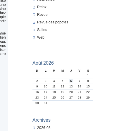
mise
’une
Relax
cine
chez
Revue
mple
rtir
Revue des popotes
Salles
lamé
Web
lien
eau,
orps
iser
core
Août 2026
D
L
M
M
J
V
S
1
2
3
4
5
6
7
8
9
10
11
12
13
14
15
16
17
18
19
20
21
22
23
24
25
26
27
28
29
30
31
Archives
2026-08