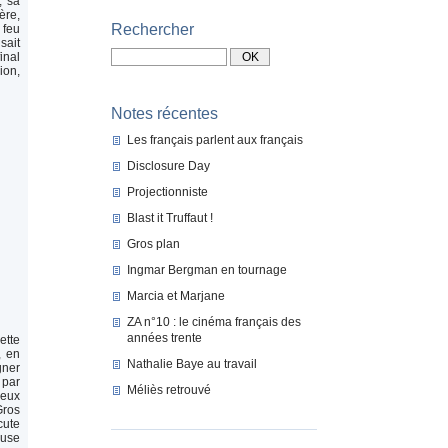
, sa
ère,
Rechercher
 feu
sait
inal
ion,
Notes récentes
Les français parlent aux français
Disclosure Day
Projectionniste
Blast it Truffaut !
Gros plan
Ingmar Bergman en tournage
Marcia et Marjane
ZA n°10 : le cinéma français des
années trente
ette
, en
Nathalie Baye au travail
gner
 par
Méliès retrouvé
deux
Gros
cute
euse