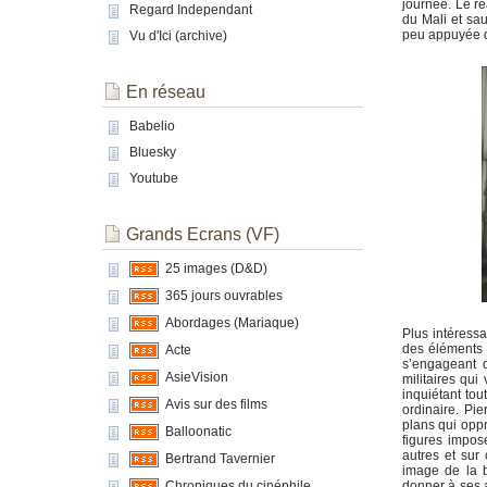
journée. Le ré
Regard Independant
du Mali et sau
peu appuyée qu
Vu d'Ici (archive)
En réseau
Babelio
Bluesky
Youtube
Grands Ecrans (VF)
25 images (D&D)
365 jours ouvrables
Abordages (Mariaque)
Plus intéress
des éléments
Acte
s’engageant d
AsieVision
militaires qu
inquiétant tou
Avis sur des films
ordinaire. Pi
plans qui oppr
Balloonatic
figures impos
autres et sur
Bertrand Tavernier
image de la b
Chroniques du cinéphile
donner à ses a