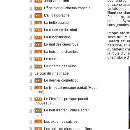
pour une confr
Jean-Sébastien
en scène assur
L'âge d'or du cinéma français
fantaisie qui
illuminée da
L'alligatographe
Petertjatko,
bonheur. Sylva
La belle équipe
sans grandes 
La chambre du robot
People are s
La Kinopithèque
sosie de Jim M
Hallard est u
La nuit des cinés fous
halluciné, et 
du fameux chan
La troisième chambre
la route d’une
une histoire d
Le chat bleu
Le cinéma des vélos
Le coin du cinéphage
Le dernier coquelicot
Le film était presque parfait (Haut
et fort)
Le Film était presque parfait
(nouveau)
Le tour d'écran (Prince écran
noir)
Les extrêmes satyres
Les nuits du chasseur de films