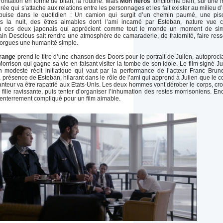
ontation en forme de bilan, la routine. Mais
Mon héros
fonctionne bien, sur une 
ée qui s’attache aux relations entre les personnages et les fait exister au milieu d
 puise dans le quotidien : Un camion qui surgit d’un chemin paumé, une pis
ns la nuit, des êtres aimables dont l’ami incarné par Esteban, nature vue 
 où ces deux japonais qui apprécient comme tout le monde un moment de si
in Desclous sait rendre une atmosphère de camaraderie, de fraternité, faire resso
orgues une humanité simple.
trange
prend le titre d’une chanson des Doors pour le portrait de Julien, autoproc
orrison qui gagne sa vie en faisant visiter la tombe de son idole. Le film signé Ju
n modeste récit initiatique qui vaut par la performance de l’acteur Franc Brun
la présence de Esteban, hilarant dans le rôle de l’ami qui apprend à Julien que le c
teur va être rapatrié aux Etats-Unis. Les deux hommes vont dérober le corps, cro
 fille ravissante, puis tenter d’organiser l’inhumation des restes morrisoniens. En
’enterrement compliqué pour un film aimable.