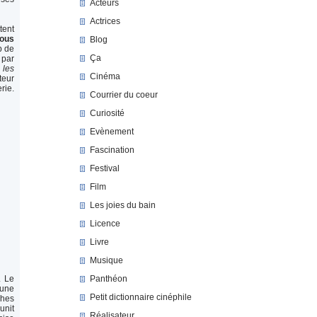
Acteurs
Actrices
tent
tous
Blog
b de
Ça
 par
 les
Cinéma
teur
rie.
Courrier du coeur
Curiosité
Evènement
Fascination
Festival
Film
Les joies du bain
Licence
Livre
Musique
Panthéon
. Le
 une
Petit dictionnaire cinéphile
ches
unit
Réalisateur