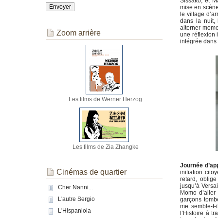
Sissako, et M
mise en scène s
le village d’a
dans la nuit,
alterner momen
Zoom arrière
une réflexion i
intégrée dans 
Les films de Werner Herzog
Les films de Zia Zhangke
Journée d’ap
Cinémas de quartier
initiation ci
retard, oblig
jusqu’à Versai
Cher Nanni...
Momo d’aller 
L'autre Sergio
garçons tombe
me semble-t-i
L'Hispaniola
l’Histoire à t