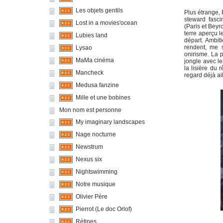
Les objets gentils
Plus étrange, 
steward fasci
Lost in a movies'ocean
(Paris et Beyr
terre aperçu l
Lubies land
départ. Ambit
rendent, me se
Lysao
onirisme. La 
MaMa cinéma
jongle avec le
la lisière du
Mancheck
regard déjà ai
Medusa fanzine
Mille et une bobines
Mon nom est personne
My imaginary landscapes
Nage nocturne
Newstrum
Nexus six
Nightswimming
Notre musique
Olivier Père
Pierrot (Le doc Orlof)
Rétines