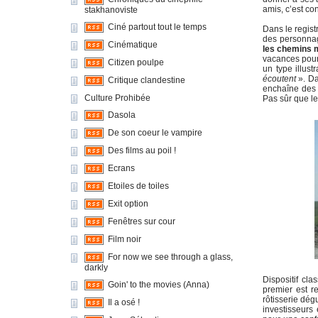
amis, c’est con
stakhanoviste
Ciné partout tout le temps
Dans le regist
des personnag
Cinématique
les chemins m
vacances pour 
Citizen poulpe
un type illus
écoutent
». Da
Critique clandestine
enchaîne des s
Culture Prohibée
Pas sûr que le 
Dasola
De son coeur le vampire
Des films au poil !
Ecrans
Etoiles de toiles
Exit option
Fenêtres sur cour
Film noir
For now we see through a glass,
darkly
Dispositif cl
Goin' to the movies (Anna)
premier est re
rôtisserie dég
Il a osé !
investisseurs 