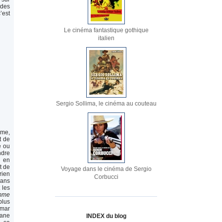
 des
’est
Le cinéma fantastique gothique
italien
Sergio Sollima, le cinéma au couteau
mme,
t de
e ou
ndre
s en
t de
Voyage dans le cinéma de Sergio
rien
Corbucci
sans
 les
omme
plus
umar
ane
INDEX du blog