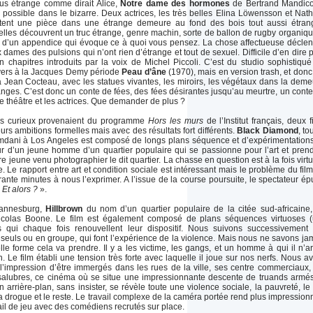
us étrange comme dirait Alice,
Notre dame des hormones
de Bertrand Mandic
 possible dans le bizarre. Deux actrices, les très belles Elina Löwensson et Nath
ètent une pièce dans une étrange demeure au fond des bois tout aussi étran
lles découvrent un truc étrange, genre machin, sorte de ballon de rugby organiqu
 d’un appendice qui évoque ce à quoi vous pensez. La chose affectueuse décle
dames des pulsions qui n’ont rien d’étrange et tout de sexuel. Difficile d’en dire p
n chapitres introduits par la voix de Michel Piccoli. C’est du studio sophistiqué
vers à la Jacques Demy période
Peau d’âne
(1970), mais en version trash, et donc
 la Jean Cocteau, avec les statues vivantes, les miroirs, les végétaux dans la deme
nges. C’est donc un conte de fées, des fées désirantes jusqu’au meurtre, un conte
 le théâtre et les actrices. Que demander de plus ?
rès curieux provenaient du programme
Hors les murs
de l’Institut français, deux f
urs ambitions formelles mais avec des résultats fort différents.
Black Diamond
, to
dani à Los Angeles est composé de longs plans séquence et d’expérimentation
our d’un jeune homme d’un quartier populaire qui se passionne pour l’art et pren
e jeune venu photographier le dit quartier. La chasse en question est à la fois virt
e. Le rapport entre art et condition sociale est intéressant mais le problème du film
ante minutes à nous l’exprimer. A l’issue de la course poursuite, le spectateur ép
«
Et alors ?
».
hannesburg,
Hillbrown
du nom d’un quartier populaire de la citée sud-africaine,
icolas Boone. Le film est également composé de plans séquences virtuoses 
s qui chaque fois renouvellent leur dispositif. Nous suivons successivement
seuls ou en groupe, qui font l’expérience de la violence. Mais nous ne savons ja
le forme cela va prendre. Il y a les victime, les gangs, et un homme à qui il n’ar
n. Le film établi une tension très forte avec laquelle il joue sur nos nerfs. Nous a
 l’impression d’être immergés dans les rues de la ville, ses centre commerciaux,
alubres, ce cinéma où se situe une impressionnante descente de truands armé
En arrière-plan, sans insister, se révèle toute une violence sociale, la pauvreté, le 
 drogue et le reste. Le travail complexe de la caméra portée rend plus impression
ail de jeu avec des comédiens recrutés sur place.