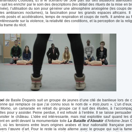
ahamadou Coulibaly, Et si le scénario de Sow part sur des situations attendues
ait les enrichir par le soin des descriptions (les détail des rituels de la mise en bi
rrivée), l’utilisation du son pour générer une atmosphère anxiogène (les coups de
 les ambiances nocturnes), la fascination pour les grands espaces africains. Il 
ts posés et accélérations, temps de respiration et coups de nerfs. Il amène au f
ntéressante sur la violence, la relativité des conditions, et la perception de la relig
la trame du récit.
pel
de Basile Doganis suit un groupe de jeunes d’une cité de banlieue lors de c
toyenne qui remplace ce que j’ai connu sous le nom de «
trois jours
». L’un d’eux
e Momo, un camarade en retrait du groupe car il suit des études, à l’accompa
lles pour y assister. Peine perdue, il est refoulé à l’entrée. Il se laisse persuader
visiter le château. L’idée est intéressante, mais mal exploitée sauf quand les 
nt en arrêt devant la monumentale toile
La Bataille d'Aboukir
d'Antoine-Jean 
l, où les tensions entre leurs origines arabes et leur nationalité française per
ravers l’œuvre d’art. Pour le reste la visite alterne avec le groupe qui suit la fam