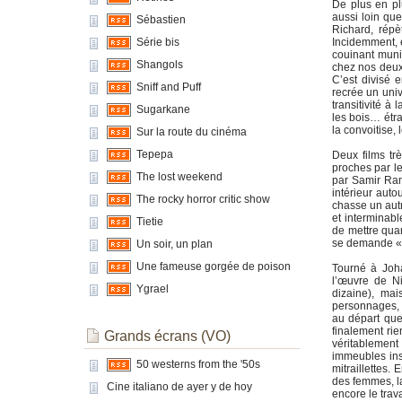
De plus en pl
aussi loin que
Sébastien
Richard, rép
Incidemment, e
Série bis
couinant muni
Shangols
chez nos deux 
C’est divisé e
Sniff and Puff
recrée un uni
transitivité à
Sugarkane
les bois… étra
la convoitise,
Sur la route du cinéma
Tepepa
Deux films t
proches par le
The lost weekend
par Samir Ram
intérieur aut
The rocky horror critic show
chasse un autr
et interminabl
Tietie
de mettre quar
se demande 
Un soir, un plan
Une fameuse gorgée de poison
Tourné à Jo
l’œuvre de N
Ygrael
dizaine), mai
personnages, 
au départ quel
finalement rie
Grands écrans (VO)
véritablement
immeubles ins
50 westerns from the '50s
mitraillettes. 
des femmes, la
Cine italiano de ayer y de hoy
encore le trav