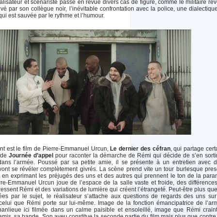
alisateur et scénariste passe en revue divers cas de figure, comme le militaire re
vé par son collègue noir, l’inévitable confrontation avec la police, une dialectiqu
i est sauvée par le rythme et l’humour.
ant est le film de Pierre-Emmanuel Urcun,
Le dernier des céfran
, qui partage cert
 de
Journée d’appel
pour raconter la démarche de Rémi qui décide de s’en sorti
ans l’armée. Poussé par sa petite amie, il se présente à un entretien avec 
i vont se révéler complètement givrés. La scène prend vite un tour burlesque pre
t en exprimant les préjugés des uns et des autres qui prennent le ton de la para
erre-Emmanuel Urcun joue de l’espace de la salle vaste et froide, des différence
essent Rémi et des variations de lumière qui créent l’étrangeté. Peut-être plus que
ées par le sujet, le réalisateur s’attache aux questions de regards des uns sur
 celui que Rémi porte sur lui-même. Image de la fonction émancipatrice de l’ar
anlieue ici filmée dans un calme paisible et ensoleillé, image que Rémi crain
mis, sa bande. Son aveu constitue la seconde partie du film mais plus que contre