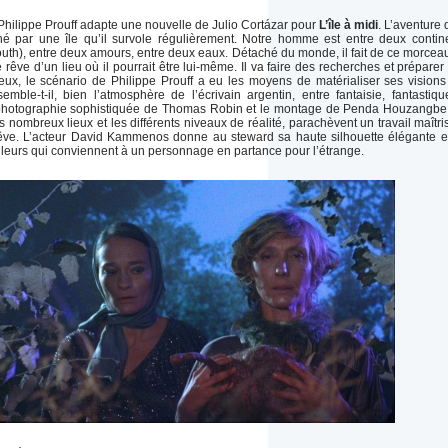
Philippe Prouff adapte une nouvelle de Julio Cortázar pour
L’île à midi
. L’aventure 
né par une île qu’il survole régulièrement. Notre homme est entre deux contin
outh), entre deux amours, entre deux eaux. Détaché du monde, il fait de ce morcea
e rêve d’un lieu où il pourrait être lui-même. Il va faire des recherches et préparer
ieux, le scénario de Philippe Prouff a eu les moyens de matérialiser ses visions
mble-t-il, bien l’atmosphère de l’écrivain argentin, entre fantaisie, fantastiqu
photographie sophistiquée de Thomas Robin et le montage de Penda Houzangbe
s nombreux lieux et les différents niveaux de réalité, parachèvent un travail maîtri
 rêve. L’acteur David Kammenos donne au steward sa haute silhouette élégante e
lleurs qui conviennent à un personnage en partance pour l’étrange.