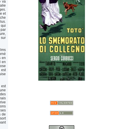
o va
alie
ges.
e et
nche
lus.
 qui
 par
ure,
 sur
ilms
urné
s en
d en
uose
 est
uise
 est
(une
 des
mais
rive
vons
 ses
s de
sort
nant