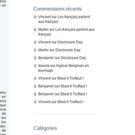
venu
e un
Commentaires récents
Vincent
sur
Les français parlent
aux français
Martin
sur
Les français parlent aux
français
Vincent
sur
Disclosure Day
Martin
sur
Disclosure Day
Benjamin
sur
Disclosure Day
dasola
sur
Ingmar Bergman en
tournage
Vincent
sur
Blast it Truffaut !
Benjamin
sur
Blast it Truffaut !
ains
Benjamin
sur
Blast it Truffaut !
r en
deux
Vincent
sur
Blast it Truffaut !
sque
noïa
s de
 les
 les
mée,
Catégories
t de
 ses