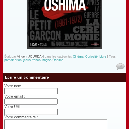
Écrit par
Vincent JOURDAN
dans les catégories
Cinéma
,
Curiosité
,
Livre
| Tags :
patrick brion
,
jesus franco
,
nagisa Ōshima
0
Écrire un commentaire
Votre nom :
Votre email :
Votre URL :
Votre commentaire :