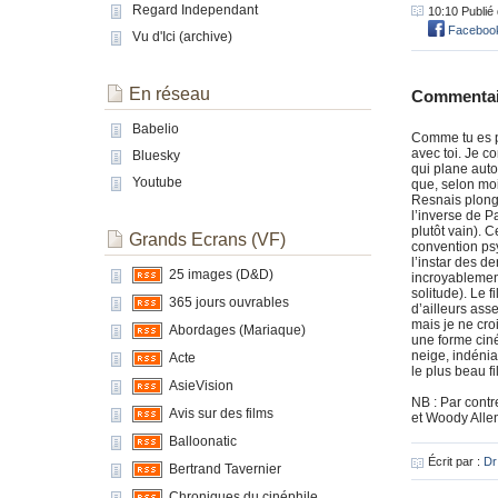
Regard Independant
10:10 Publié
Faceboo
Vu d'Ici (archive)
En réseau
Commentai
Babelio
Comme tu es p
avec toi. Je c
Bluesky
qui plane auto
Youtube
que, selon moi
Resnais plonge
l’inverse de 
plutôt vain). 
Grands Ecrans (VF)
convention psy
l’instar des d
25 images (D&D)
incroyablement
solitude). Le f
365 jours ouvrables
d’ailleurs ass
mais je ne cro
Abordages (Mariaque)
une forme cin
neige, indénia
Acte
le plus beau f
AsieVision
NB : Par contr
Avis sur des films
et Woody All
Balloonatic
Écrit par :
Dr
Bertrand Tavernier
Chroniques du cinéphile