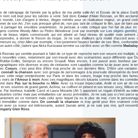
 de rattrapage de l'année par la grâce de ma petite salle Art et Essais de la place Gariba
n nom soit loué pour les siècles à venir. Soit donc
Coeur
d'Alain Resnais, un film acclamé
le monde, Lion d'argent à Venise, éloges mérités pour un réalisateur majeur, un grand ciné
et de son Art. J'en suis presque gêné de, non pas tant de critiquer le film, que de faire pa
à partager les envolées unanimistes. Je pensais à cette critique que l'on fait de plus en 
gens comme Woody Allen ou Pedro Almodovar (voir par exemple sur
Les objets gentils
)
e de beaux objets consensuels qui ont atteint un haut niveau de qualité mais peinent 
urprendre, à donner le frisson du risque. Je ne suis d'ailleurs qu'à moitié d'accord avec 
 mesure ou, chez Allen par exemple, c'est justement l'aspect familier de ses films, confortable
d'un autre côté, j'adore que Akira Kurosawa termine sa carrière avec un film comme
Madaday
Resnais qui semble pourtant à l'abri de ce type de reproche tant son oeuvre est multiple, ta
e nouvelles voies, notamment par son travail avec des scénaristes aussi différents que Du
, Robbe-Grillet, Semprun ou encore Gruault. Mais encore, il est passé avec bonheur par
graphiques très diverses et peu de cinéastes sont capables comme lui de jouer avec le te
vec
Coeurs
, c'est peut être d'être trop proche de ses derniers films. D'être une variatio
 connaît la chanson
avec son groupe de personnages à la poursuite désespérée du bon
Avec cette neige omniprésente sur Paris et dans les coeurs, image trop proche des fame
 noirs de
l'Amour à mort
. Avec ces magnifiques décors luisants comme dans les comédie
omme dans
Pas sur la bouche
ou
Mélo
. Avec sa troupe impeccable, Arditi et son air de c
r et ses sourires de grand gamin, Azéma, sa coiffure en pétard et ses tenues sexy, Wilson e
. Par bonheur, Isabelle Carré et Laura Morante (Ah !) apportent un regain d'intérêt au mili
uisantes certes mais pas emballantes car assez prévisibles. Je ne sais pas si c'est parce q
rtement en ce moment mais celui avec lequel j'ai eu le plus de mal, c'est le personnag
nt immobilier comme dans
On connaît la chanson
et trop gentil pour être vraiment créd
ion avec sa soeur est intéressante, autant j'aurais aimé, je ne sais pas moi, qu'il ressem
engarry Glen Ross
.