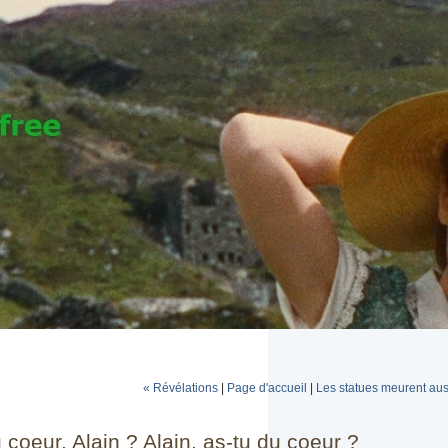
« Révélations
|
Page d'accueil
|
Les statues meurent aus
 coeur, Alain ? Alain, as-tu du coeur ?