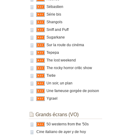
Sébastien
Série bis
Shangols
Sniff and Puff
Sugarkane
Sur la route du cinéma
Tepepa
The lost weekend
The rocky horror critic show
Tietie
Un soir, un plan
Une fameuse gorgée de poison
Ygrael
Grands écrans (VO)
50 westerns from the '50s
Cine italiano de ayer y de hoy