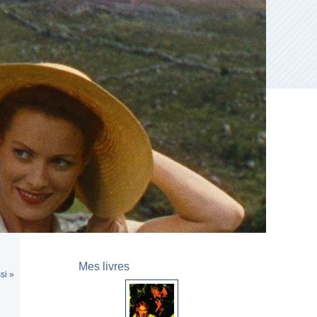
Mes livres
si »