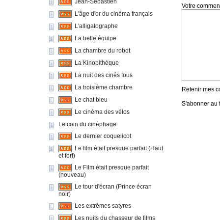
Jean-Sébastien
Votre comment
L'âge d'or du cinéma français
L'alligatographe
La belle équipe
La chambre du robot
La Kinopithèque
La nuit des cinés fous
La troisième chambre
Retenir mes c
Le chat bleu
S'abonner au f
Le cinéma des vélos
Le coin du cinéphage
Le dernier coquelicot
Le film était presque parfait (Haut
et fort)
Le Film était presque parfait
(nouveau)
Le tour d'écran (Prince écran
noir)
Les extrêmes satyres
Les nuits du chasseur de films