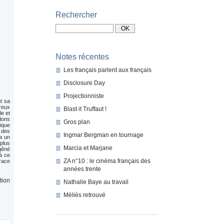
Rechercher
Notes récentes
Les français parlent aux français
Disclosure Day
Projectionniste
nt sa
ureux
Blast it Truffaut !
e et
dons
Gros plan
ique
e des
Ingmar Bergman en tournage
 a un
 plus
Marcia et Marjane
gêné
à ce
ZA n°10 : le cinéma français des
trace
années trente
tion
Nathalie Baye au travail
Méliès retrouvé