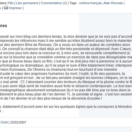
 dans
Film
|
Lien permanent
|
Commentaires (2)
| Tags :
cinéma français
,
Alain Resnais
|
k
|
Imprimer
|
res
assé sur mon blog ces derniers temps, tu dois deviner que je ne suis pas d’accord
omprends tes réticences mais il me semble qu’elles illustrent assez bien le malente
ur des derniers films de Resnais. On a voulu en faire un auteur de comédies alors
, On connaît la chanson était déjà un film très pessimiste et dépressif. Avec Cœurs,
 encore plus loin dans la noirceur et, à mon avis, se renouvelle complètement (à
Pas sur la bouche que je considère comme un exercice de style pas désagréable ma
Ce que je trouve beau dans ce film, c’est qu’il ne doit plus rien à personne ni à aucu
chologique ou dramatique, qu’il se paye le luxe d’être totalement irréel, intemporel
erniers Kurosawa, De Oliveira ou Imamura) tout en touchant d’une manière
 juste le cœur des angoisses humaines (la mort, l’oubli, la fin des passions, la
ilm est grinçant et noir ; de ce fait peu aimable (malgré les bonnes critiques, on le s
ez mal-aimé : Cf. l’abondant courrier des lecteurs du Masque et la plume contre le fi
is pas avoir déjà senti de manière aussi forte le désarroi contemporain. Le tout dan
ématographique absolument somptueuse (tu n’as pas été ému par ce bras dans la
blement le plus beau plan de l’an dernier ?). Je persiste et signe : c’est non seule
ilm de l’an dernier et un des plus beaux de la décennie écoulée !
e, totalement d’accord avec toi sur les quelques lignes que tu consacres à Almodov
en…
 Orlof
| 22/01/2007