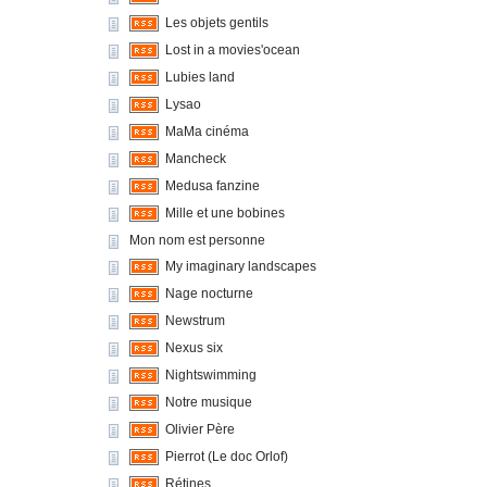
Les objets gentils
Lost in a movies'ocean
Lubies land
Lysao
MaMa cinéma
Mancheck
Medusa fanzine
Mille et une bobines
Mon nom est personne
My imaginary landscapes
Nage nocturne
Newstrum
Nexus six
Nightswimming
Notre musique
Olivier Père
Pierrot (Le doc Orlof)
Rétines