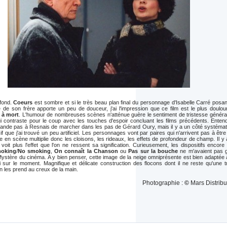
 fond.
Coeurs
est sombre et si le très beau plan final du personnage d'Isabelle Carré posa
le de son frère apporte un peu de douceur, j'ai l'impression que ce film est le plus doulo
 à mort
. L'humour de nombreuses scènes n'atténue guère le sentiment de tristesse général
i contraste pour le coup avec les touches d'espoir concluant les films précédents. Enten
ande pas à Resnais de marcher dans les pas de Gérard Oury, mais il y a un côté systémat
f que j'ai trouvé un peu artificiel. Les personnages vont par paires qui n'arrivent pas à êtr
 en scène multiplie donc les cloisons, les rideaux, les effets de profondeur de champ. Il y
oit plus l'effet que l'on ne ressent sa signification. Curieusement, les dispositifs encore
oking
/
No smoking
,
On connaît la Chanson
ou
Pas sur la bouche
ne
m'avaient pas 
ystère du cinéma. A y bien penser, cette image de la neige omniprésente est bien adaptée 
ti sur le moment. Magnifique et délicate construction des flocons dont il ne reste qu'une 
 les prend au creux de la main.
Photographie :
©
Mars Distribu