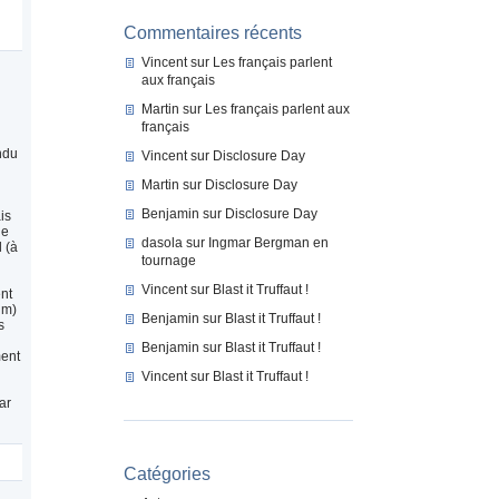
Commentaires récents
Vincent
sur
Les français parlent
aux français
Martin
sur
Les français parlent aux
français
ndu
Vincent
sur
Disclosure Day
Martin
sur
Disclosure Day
Benjamin
sur
Disclosure Day
is
ne
dasola
sur
Ingmar Bergman en
 (à
tournage
Vincent
sur
Blast it Truffaut !
ent
lm)
Benjamin
sur
Blast it Truffaut !
s
Benjamin
sur
Blast it Truffaut !
ment
Vincent
sur
Blast it Truffaut !
ar
Catégories