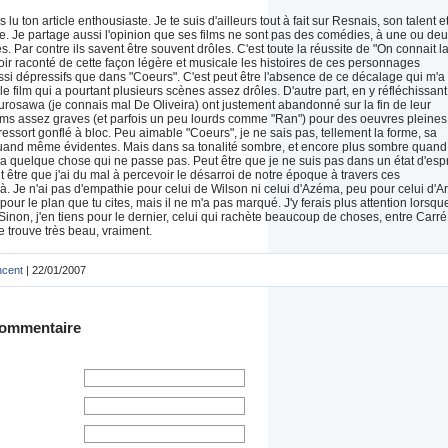
is lu ton article enthousiaste. Je te suis d'ailleurs tout à fait sur Resnais, son talent e
. Je partage aussi l'opinion que ses films ne sont pas des comédies, à une ou de
s. Par contre ils savent être souvent drôles. C'est toute la réussite de "On connait l
ir raconté de cette façon légère et musicale les histoires de ces personnages
ssi dépressifs que dans "Coeurs". C'est peut être l'absence de ce décalage qui m'a
 film qui a pourtant plusieurs scènes assez drôles. D'autre part, en y réfléchissant
rosawa (je connais mal De Oliveira) ont justement abandonné sur la fin de leur
ilms assez graves (et parfois un peu lourds comme "Ran") pour des oeuvres pleines
 ressort gonflé à bloc. Peu aimable "Coeurs", je ne sais pas, tellement la forme, sa
uand même évidentes. Mais dans sa tonalité sombre, et encore plus sombre quand
y a quelque chose qui ne passe pas. Peut être que je ne suis pas dans un état d'espr
ut être que j'ai du mal à percevoir le désarroi de notre époque à travers ces
. Je n'ai pas d'empathie pour celui de Wilson ni celui d'Azéma, peu pour celui d'Ard
pour le plan que tu cites, mais il ne m'a pas marqué. J'y ferais plus attention lorsqu
. Sinon, j'en tiens pour le dernier, celui qui rachète beaucoup de choses, entre Carré
le trouve très beau, vraiment.
ncent
| 22/01/2007
commentaire