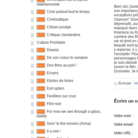
stakhanoviste
Bien sûr, j'ava
son importance
Ciné partout tout le temps
exceptions prè
chanson" d'avo
Cinématique
dépressifs, au
Citizen poulpe
manqué dans le
Imamura ou Ku
Critique clandestine
carrière des f
vie et dont on
Culture Prohibée
beauté sont q
y repense, il 
Dasola
l'accepter. Pe
De son coeur le vampire
personnages là
je suis désolé 
Des films au poil !
reverri le film
Dussolier. Je 
Ecrans
Etoiles de toiles
Écrit par :
Vi
Exit option
Fenêtres sur cour
Écrire un 
Film noir
For now we see through a glass,
Votre nom :
darkly
Goin' to the movies (Anna)
Votre email :
Il a osé !
Votre URL :