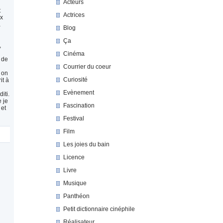
Acteurs
t
Actrices
ux
a
Blog
Ça
,
Cinéma
 de
Courrier du coeur
 on
Curiosité
it à
Evènement
iti.
e je
Fascination
 et
Festival
Film
Les joies du bain
Licence
Livre
Musique
Panthéon
Petit dictionnaire cinéphile
Réalisateur