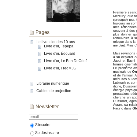
Première séance
Mercury, que to
(presque) tout 
toujours au somm
mes réticences 
souvent à des 
Pages
plus donner qu
renouveler, à s
Le livre d'or des 10 ans
critique dans la
me plaît. Mais 
Livre d'or, Tepepa
Livre d'or, Édouard
Mais revenons à 
a su explorer d
Livre d'or, Le Bon Dr Orlof
Jaoui et Bacri
formes cinémato
Livre d'or, FredMJG
Le problème a
musicale de
On
et de l'amour. 
méduses ou des
Lubitsch et c
Librairie numérique
digne, Dussolie
énergie physique
Cabine de projection
prestations séd
cherche un appa
Dussolier, age
Autant sa relat
Newsletter
Pacino dans
Gl
S'inscrire
Se désinscrire