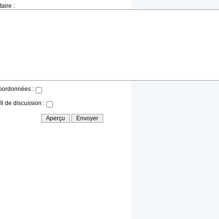
aire :
oordonnées :
il de discussion :