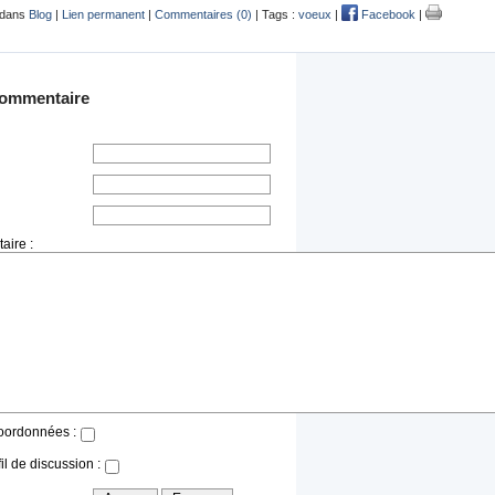
 dans
Blog
|
Lien permanent
|
Commentaires (0)
| Tags :
voeux
|
Facebook
|
commentaire
aire :
oordonnées :
il de discussion :