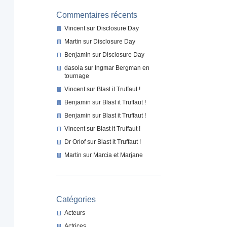
Commentaires récents
Vincent
sur
Disclosure Day
Martin
sur
Disclosure Day
Benjamin
sur
Disclosure Day
dasola
sur
Ingmar Bergman en
tournage
Vincent
sur
Blast it Truffaut !
Benjamin
sur
Blast it Truffaut !
Benjamin
sur
Blast it Truffaut !
Vincent
sur
Blast it Truffaut !
Dr Orlof
sur
Blast it Truffaut !
Martin
sur
Marcia et Marjane
Catégories
Acteurs
Actrices