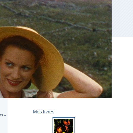
Mes livres
es »