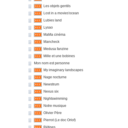
Les objets gentils
Lost in a movies'ocean
Lubies land
Lysao
MaMa cinéma
Mancheck
Medusa fanzine
Mille et une bobines
Mon nom est personne
My imaginary landscapes
Nage nocturne
Newstrum
Nexus six
Nightswimming
Notre musique
Olivier Père
Pierrot (Le doc Orlof)
Rétines