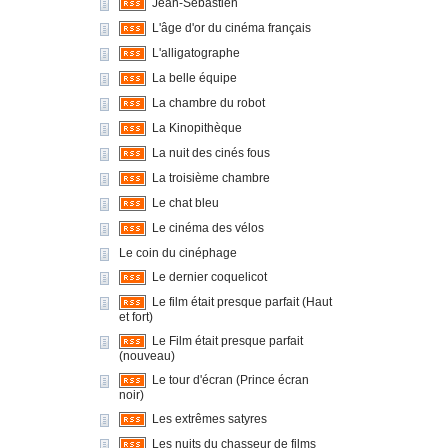
Jean-Sébastien
L'âge d'or du cinéma français
L'alligatographe
La belle équipe
La chambre du robot
La Kinopithèque
La nuit des cinés fous
La troisième chambre
Le chat bleu
Le cinéma des vélos
Le coin du cinéphage
Le dernier coquelicot
Le film était presque parfait (Haut
et fort)
Le Film était presque parfait
(nouveau)
Le tour d'écran (Prince écran
noir)
Les extrêmes satyres
Les nuits du chasseur de films