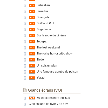
Sébastien
Série bis
Shangols
Sniff and Puff
Sugarkane
Sur la route du cinéma
Tepepa
The lost weekend
The rocky horror critic show
Tietie
Un soir, un plan
Une fameuse gorgée de poison
Ygrael
Grands écrans (VO)
50 westerns from the '50s
Cine italiano de ayer y de hoy