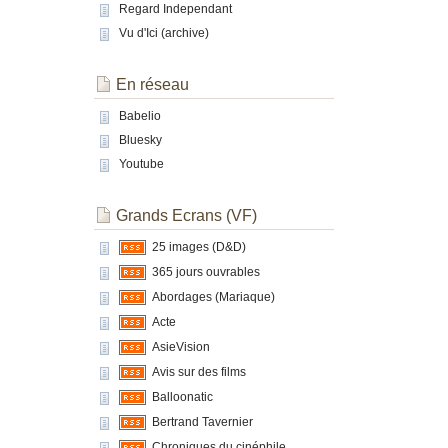
Regard Independant
Vu d'Ici (archive)
En réseau
Babelio
Bluesky
Youtube
Grands Ecrans (VF)
25 images (D&D)
365 jours ouvrables
Abordages (Mariaque)
Acte
AsieVision
Avis sur des films
Balloonatic
Bertrand Tavernier
Chroniques du cinéphile