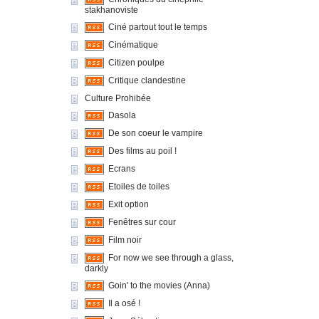
stakhanoviste
Ciné partout tout le temps
Cinématique
Citizen poulpe
Critique clandestine
Culture Prohibée
Dasola
De son coeur le vampire
Des films au poil !
Ecrans
Etoiles de toiles
Exit option
Fenêtres sur cour
Film noir
For now we see through a glass,
darkly
Goin' to the movies (Anna)
Il a osé !