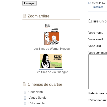
15:20 Publié
Imprimer
|
Zoom arrière
Écrire un 
Votre nom :
Votre email :
Votre URL :
Les films de Werner Herzog
Votre comment
Les films de Zia Zhangke
Cinémas de quartier
Cher Nanni...
Retenir mes c
L'autre Sergio
S'abonner au f
L'Hispaniola