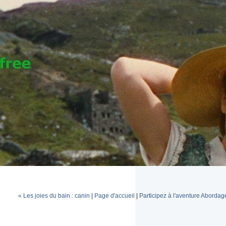
« Les joies du bain : canin
|
Page d'accueil
|
Participez à l'aventure Abordag