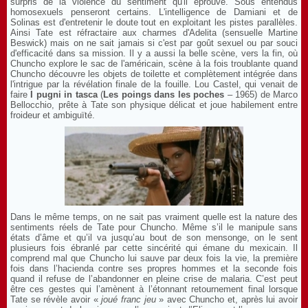
surpris de la violence du sentiment qu'il éprouve. Sous entendus
homosexuels penseront certains. L'intelligence de Damiani et de
Solinas est d'entretenir le doute tout en exploitant les pistes parallèles.
Ainsi Tate est réfractaire aux charmes d'Adelita (sensuelle Martine
Beswick) mais on ne sait jamais si c'est par goût sexuel ou par souci
d'efficacité dans sa mission. Il y a aussi la belle scène, vers la fin, où
Chuncho explore le sac de l'américain, scène à la fois troublante quand
Chuncho découvre les objets de toilette et complètement intégrée dans
l'intrigue par la révélation finale de la fouille. Lou Castel, qui venait de
faire
I pugni in tasca
(
Les poings dans les poches
– 1965) de Marco
Bellocchio, prête à Tate son physique délicat et joue habilement entre
froideur et ambiguïté.
Dans le même temps, on ne sait pas vraiment quelle est la nature des
sentiments réels de Tate pour Chuncho. Même s’il le manipule sans
états d’âme et qu’il va jusqu’au bout de son mensonge, on le sent
plusieurs fois ébranlé par cette sincérité qui émane du mexicain. Il
comprend mal que Chuncho lui sauve par deux fois la vie, la première
fois dans l’hacienda contre ses propres hommes et la seconde fois
quand il refuse de l’abandonner en pleine crise de malaria. C’est peut
être ces gestes qui l’amènent à l’étonnant retournement final lorsque
Tate se révèle avoir «
joué franc jeu
» avec Chuncho et, après lui avoir