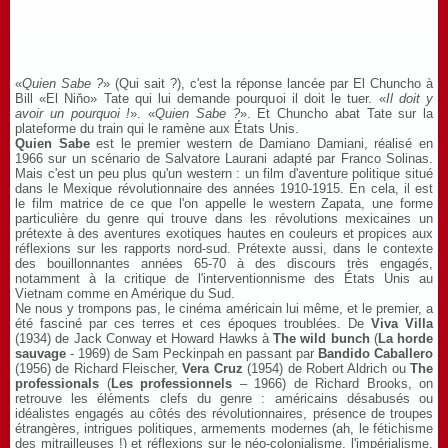
«
Quien Sabe ?
» (Qui sait ?), c'est la réponse lancée par El Chuncho à
Bill «El Niňo» Tate qui lui demande pourquoi il doit le tuer. «
Il doit y
avoir un pourquoi !
». «
Quien Sabe ?
». Et Chuncho abat Tate sur la
plateforme du train qui le ramène aux États Unis.
Quien Sabe
est le premier western de Damiano Damiani, réalisé en
1966 sur un scénario de Salvatore Laurani adapté par Franco Solinas.
Mais c'est un peu plus qu'un western : un film d'aventure politique situé
dans le Mexique révolutionnaire des années 1910-1915. En cela, il est
le film matrice de ce que l'on appelle le western Zapata, une forme
particulière du genre qui trouve dans les révolutions mexicaines un
prétexte à des aventures exotiques hautes en couleurs et propices aux
réflexions sur les rapports nord-sud. Prétexte aussi, dans le contexte
des bouillonnantes années 65-70 à des discours très engagés,
notamment à la critique de l'interventionnisme des États Unis au
Vietnam comme en Amérique du Sud.
Ne nous y trompons pas, le cinéma américain lui même, et le premier, a
été fasciné par ces terres et ces époques troublées. De
Viva Villa
(1934) de Jack Conway et Howard Hawks à
The wild bunch
(
La horde
sauvage
- 1969) de Sam Peckinpah en passant par
Bandido Caballero
(1956) de Richard Fleischer,
Vera Cruz
(1954) de Robert Aldrich ou
The
professionals
(
Les professionnels
– 1966) de Richard Brooks, on
retrouve les éléments clefs du genre : américains désabusés ou
idéalistes engagés au côtés des révolutionnaires, présence de troupes
étrangères, intrigues politiques, armements modernes (ah, le fétichisme
des mitrailleuses !) et réflexions sur le néo-colonialisme, l'impérialisme,