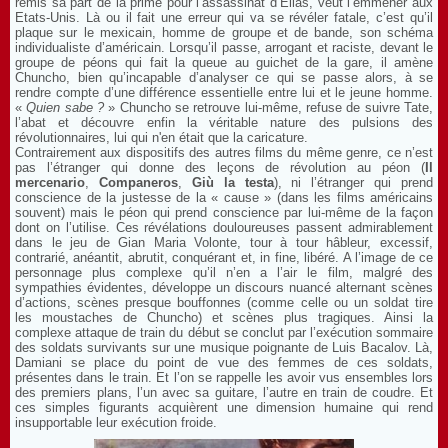
remis sa part de la prime pour l’assassinat d’Elias, veut l’emmener aux
Etats-Unis. Là ou il fait une erreur qui va se révéler fatale, c’est qu’il
plaque sur le mexicain, homme de groupe et de bande, son schéma
individualiste d’américain. Lorsqu’il passe, arrogant et raciste, devant le
groupe de péons qui fait la queue au guichet de la gare, il amène
Chuncho, bien qu’incapable d’analyser ce qui se passe alors, à se
rendre compte d’une différence essentielle entre lui et le jeune homme.
«
Quien sabe ?
» Chuncho se retrouve lui-même, refuse de suivre Tate,
l’abat et découvre enfin la véritable nature des pulsions des
révolutionnaires, lui qui n'en était que la caricature.
Contrairement aux dispositifs des autres films du même genre, ce n’est
pas l’étranger qui donne des leçons de révolution au péon (
Il
mercenario
,
Companeros
,
Giù la testa
), ni l’étranger qui prend
conscience de la justesse de la « cause » (dans les films américains
souvent) mais le péon qui prend conscience par lui-même de la façon
dont on l’utilise. Ces révélations douloureuses passent admirablement
dans le jeu de Gian Maria Volonte, tour à tour hâbleur, excessif,
contrarié, anéantit, abrutit, conquérant et, in fine, libéré. A l’image de ce
personnage plus complexe qu’il n’en a l’air le film, malgré des
sympathies évidentes, développe un discours nuancé alternant scènes
d’actions, scènes presque bouffonnes (comme celle ou un soldat tire
les moustaches de Chuncho) et scènes plus tragiques. Ainsi la
complexe attaque de train du début se conclut par l’exécution sommaire
des soldats survivants sur une musique poignante de Luis Bacalov. Là,
Damiani se place du point de vue des femmes de ces soldats,
présentes dans le train. Et l’on se rappelle les avoir vus ensembles lors
des premiers plans, l’un avec sa guitare, l’autre en train de coudre. Et
ces simples figurants acquièrent une dimension humaine qui rend
insupportable leur exécution froide.