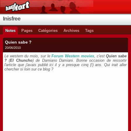
Inisfree
Notes
Pages
Catégories
Archives
Tags
Quien sabe ?
20/06/2010
Le western du mois, sur le
Forum Western movies
, c'est
Quien sabe
?
(
El Chuncho
) de Damiano Damiani. Bonne occasion de ressortir
l'article que j'avais publié ici il y a presque cinq (!) ans. Qui irait aller
chercher si loin sur ce blog ?