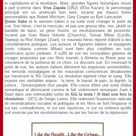
le capitalisme et la révolution. Mais, grandes figures historiques mises
à part (comme dans
Viva Zapata
(1952) d'Elia Kazan), le personnage
principal est un américain bon teint, incarné par d'aussi fortes
personnalités que Robert Mitchum, Gary Cooper ou Burt Lancaster.
Quien Sabe
et le western italien à sa suite vont changer le point de
vue. Son héros, c'est le mexicain, et pas une grosse tête, non, plutôt un
bandido de base, un péon frustre, un révolutionnaire de proximité.
Incarné par Gian Maria Volonte (Chuncho), Tomas Milian (Cucillo,
Tepepa) ou Rod Steiger (Juan), ce nouveau héros répond d'abord à des
considérations pratiques. Les acteurs et figurants italiens et espagnols
(voire cubains comme Milian) sont bien plus crédibles en sud-
américains qu'en yankees. Il suffit de voir les incroyables galeries de
visages proposées par ces films tournés à Almeria ou Rome pour se
convaincre de la justesse de ce choix. Le discours suit. En inversant le
point de vue, les auteurs italiens éliminent les angoisses existentielles,
les remords nostalgiques et les mauvaises consciences désabusées
qui traversent le Rio Grande. La révolution reprend chair et sang. Elle
expose ses véritables enjeux : la terre, le travail, le pain, la dignité, la
justice... l'émancipation d'un peuple. Elle cesse d'être une sorte d'idéal
romantique et désincarné comme le fait violemment remarquer Juan à
Sean dans une mémorable sortie de
Giù la testa !
(
Il était une fois la
révolution
- 1971) de Sergio Leone. Elle redevient l'expression radicale
de revendications sociales et politiques et les films ne font l'impasse ni
sur ses contradictions, ni sur ses injustices, ni sur sa violence qu'elle
soit exercée par les révolutionnaires ou par les forces de la répression.