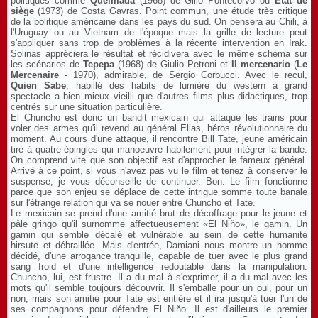
politiques comme
Queimada
(1968) de Gillo Pontecorvo ou
Etat de
siège
(1973) de Costa Gavras. Point commun, une étude très critique
de la politique américaine dans les pays du sud. On pensera au Chili, à
l'Uruguay ou au Vietnam de l'époque mais la grille de lecture peut
s'appliquer sans trop de problèmes à la récente intervention en Irak.
Solinas appréciera le résultat et récidivera avec le même schéma sur
les scénarios de
Tepepa
(1968) de Giulio Petroni et
Il mercenario
(
Le
Mercenaire
- 1970), admirable, de Sergio Corbucci. Avec le recul,
Quien Sabe
, habillé des habits de lumière du western à grand
spectacle a bien mieux vieilli que d'autres films plus didactiques, trop
centrés sur une situation particulière.
El Chuncho est donc un bandit mexicain qui attaque les trains pour
voler des armes qu'il revend au général Elias, héros révolutionnaire du
moment. Au cours d'une attaque, il rencontre Bill Tate, jeune américain
tiré à quatre épingles qui manoeuvre habilement pour intégrer la bande.
On comprend vite que son objectif est d'approcher le fameux général.
Arrivé à ce point, si vous n'avez pas vu le film et tenez à conserver le
suspense, je vous déconseille de continuer. Bon. Le film fonctionne
parce que son enjeu se déplace de cette intrigue somme toute banale
sur l'étrange relation qui va se nouer entre Chuncho et Tate.
Le mexicain se prend d'une amitié brut de décoffrage pour le jeune et
pâle gringo qu'il surnomme affectueusement «El Niňo», le gamin. Un
gamin qui semble décalé et vulnérable au sein de cette humanité
hirsute et débraillée. Mais d'entrée, Damiani nous montre un homme
décidé, d'une arrogance tranquille, capable de tuer avec le plus grand
sang froid et d'une intelligence redoutable dans la manipulation.
Chuncho, lui, est frustre. Il a du mal à s'exprimer, il a du mal avec les
mots qu'il semble toujours découvrir. Il s'emballe pour un oui, pour un
non, mais son amitié pour Tate est entière et il ira jusqu'à tuer l'un de
ses compagnons pour défendre El Niňo. Il est d'ailleurs le premier