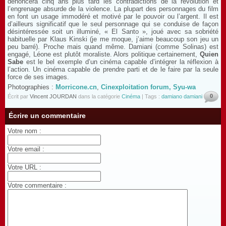
dénoncera cinq ans plus tard les contradictions de la révolution et
l’engrenage absurde de la violence. La plupart des personnages du film
en font un usage immodéré et motivé par le pouvoir ou l’argent. Il est
d’ailleurs significatif que le seul personnage qui se conduise de façon
désintéressée soit un illuminé, « El Santo », joué avec sa sobriété
habituelle par Klaus Kinski (je me moque, j’aime beaucoup son jeu un
peu barré). Proche mais quand même. Damiani (comme Solinas) est
engagé, Léone est plutôt moraliste. Alors politique certainement,
Quien
Sabe
est le bel exemple d’un cinéma capable d’intégrer la réflexion à
l’action. Un cinéma capable de prendre parti et de le faire par la seule
force de ses images.
Photographies :
Morricone.cn
,
Cinexploitation forum
, Syu-wa
0
Écrit par
Vincent JOURDAN
dans la catégorie
Cinéma
| Tags :
damiano damiani
Écrire un commentaire
Votre nom :
Votre email :
Votre URL :
Votre commentaire :