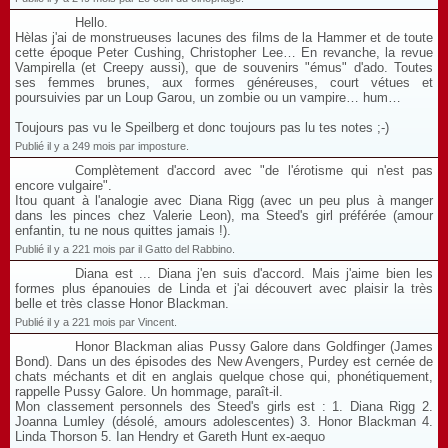
Hello.
Hèlas j'ai de monstrueuses lacunes des films de la Hammer et de toute
cette époque Peter Cushing, Christopher Lee… En revanche, la revue
Vampirella (et Creepy aussi), que de souvenirs "émus" d'ado. Toutes
ses femmes brunes, aux formes généreuses, court vétues et
poursuivies par un Loup Garou, un zombie ou un vampire… hum…
Toujours pas vu le Speilberg et donc toujours pas lu tes notes ;-)
Publié il y a 249 mois par imposture.
Complètement d'accord avec "de l'érotisme qui n'est pas
encore vulgaire".
Itou quant à l'analogie avec Diana Rigg (avec un peu plus à manger
dans les pinces chez Valerie Leon), ma Steed's girl préférée (amour
enfantin, tu ne nous quittes jamais !).
Publié il y a 221 mois par il Gatto del Rabbino.
Diana est ... Diana j'en suis d'accord. Mais j'aime bien les
formes plus épanouies de Linda et j'ai découvert avec plaisir la très
belle et très classe Honor Blackman.
Publié il y a 221 mois par Vincent.
Honor Blackman alias Pussy Galore dans Goldfinger (James
Bond). Dans un des épisodes des New Avengers, Purdey est cernée de
chats méchants et dit en anglais quelque chose qui, phonétiquement,
rappelle Pussy Galore. Un hommage, paraît-il.
Mon classement personnels des Steed's girls est : 1. Diana Rigg 2.
Joanna Lumley (désolé, amours adolescentes) 3. Honor Blackman 4.
Linda Thorson 5. Ian Hendry et Gareth Hunt ex-aequo