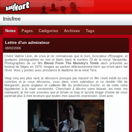
Inisfree
Notes
Pages
Catégories
Archives
Tags
Lettre d'un admirateur
08/02/2006
Chère Valérie Leon, de vous je ne connaissais que le nom, évocateur d'Espagne, et
quelques photographies en noir et blanc dans le numéro 23 de la revue Vampirella.
Photographies de ce film
Blood From The Mummy's Tomb
alors présenté au
festival de Stiges en 1976. Images au parfum délicieusement kitch qui m'ont alors fait
rêver. Vous y portiez avec prestance le diadème de la reine Tera.
Vingt cinq ans plus tard, je découvre presque par hasard ce film resté inédit en nos
contrées et je vous découvre, vous dans votre splendeur et ce double rôle de
Margareth, jeune anglaise et vaillante fille du professeur Fuchs, et de cette reine
égyptienne à la main sectionnée. Cherchant à décrire votre beauté, les mots me
manquant, je me suis souvenu que je tenais un bog et qu'une image choisie de vous
parlerait plus à mes lecteurs que toutes mes pauvres expression. Dont acte.