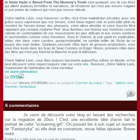
et Sister Hyde
et
Blood From The Mummy's Tomb
sont quelques uns de ces titres
qui allient audaces formelles et narratives, de l'érotisme qui n'est pas encore vulgaire
et une pointe de violence qui n'est pas encore ridicule.
Chère Valérie Leon, vous traversez ce film, récit d'une malédiction séculaire avec une
grâce aussi vaporeuse que vos tenues, votre beau regard clair et juste pâle plein du
mystère de l'ancien temps des pharaons, votre allure décidée et votre bouche fière
rappelant une certaine madame Peel. Vous illuminez une histoire aux moments comme
ralentis en contemplation de vos mouvements les plus délicats et aux zones sombres
et tourmentées comme votre chevelure. Sous le charme, je suis partit en exploration,
hélas, rien dans votre carrière, quoiqu'estimable, ne semble briller de l'éclat de ce
joyaux des sept étoiles. Quelques seconds rôles dans de grosses productions, vous
vous êtes lovée dans les bras de Sean Connery et Roger Moore, premiers rôles dans
des films qui n'ont pas franchit la Manche et puis la télévision.
Chère Valérie Leon, vous êtes toujours fascinante aujourd'hui, même en blonde, et l'on
peut découvrir votre regard toujours clair sur votre
site
. Recevez, chère Valérie Leon,
l'expression de l'admiration de votre serviteur.
Un autre admirateur
Le
DVD
Écrit par
Vincent JOURDAN
dans la catégorie
Courrier du coeur
| Tags :
Valérie Léon
,
Hammer
,
fantastique
6
6 commentaires
Je viens de découvrir votre blog en faisant des recherches
sur la migration de 20six ! C'est une excellente idée d'avoir fait le
portrait de cette "screaming girl". On pouvait lire à son sujet un numéro
de "Fantastyka" où elle était en couverture, revue hélas épuisée. Bonne
route.
Publié il y a 249 mois par Le coin du cinéphage.