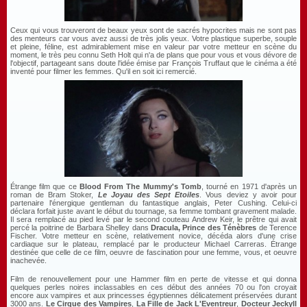
Ceux qui vous trouveront de beaux yeux sont de sacrés hypocrites mais ne sont pas
des menteurs car vous avez aussi de très jolis yeux. Votre plastique superbe, souple
et pleine, féline, est admirablement mise en valeur par votre metteur en scène du
moment, le très peu connu Seth Holt qui n'a de plans que pour vous et vous dévore de
l'objectif, partageant sans doute l'idée émise par François Truffaut que le cinéma a été
inventé pour filmer les femmes. Qu'il en soit ici remercié.
Étrange film que ce
Blood From The Mummy's Tomb
, tourné en 1971 d'après un
roman de Bram Stoker,
Le Joyau des Sept Etoiles
. Vous deviez y avoir pour
partenaire l'énergique gentleman du fantastique anglais, Peter Cushing. Celui-ci
déclara forfait juste avant le début du tournage, sa femme tombant gravement malade.
Il sera remplacé au pied levé par le second couteau Andrew Keir, le prêtre qui avait
percé la poitrine de Barbara Shelley dans
Dracula, Prince des Ténèbres
de Terence
Fischer. Votre metteur en scène, relativement novice, décéda alors d'une crise
cardiaque sur le plateau, remplacé par le producteur Michael Carreras. Étrange
destinée que celle de ce film, oeuvre de fascination pour une femme, vous, et oeuvre
inachevée.
Film de renouvellement pour une Hammer film en perte de vitesse et qui donna
quelques perles noires inclassables en ces début des années 70 ou l'on croyait
encore aux vampires et aux princesses égyptiennes délicatement préservées durant
3000 ans.
Le Cirque des
Vampires
,
La Fille de Jack L'Eventreur
,
Docteur Jeckyll