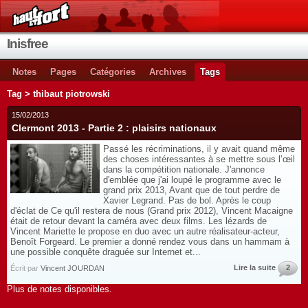
Inisfree
Notes
Pages
Catégories
Archives
Tags
Tag > thibaut piotrowski
15/02/2013
Clermont 2013 - Partie 2 : plaisirs nationaux
Passé les récriminations, il y avait quand même
des choses intéressantes à se mettre sous l’œil
dans la compétition nationale. J'annonce
d'emblée que j'ai loupé le programme avec le
grand prix 2013, Avant que de tout perdre de
Xavier Legrand. Pas de bol. Après le coup
d'éclat de Ce qu'il restera de nous (Grand prix 2012), Vincent Macaigne
était de retour devant la caméra avec deux films. Les lézards de
Vincent Mariette le propose en duo avec un autre réalisateur-acteur,
Benoît Forgeard. Le premier a donné rendez vous dans un hammam à
une possible conquête draguée sur Internet et...
Lire la suite
2
Écrit par
Vincent JOURDAN
Plus de notes disponibles.