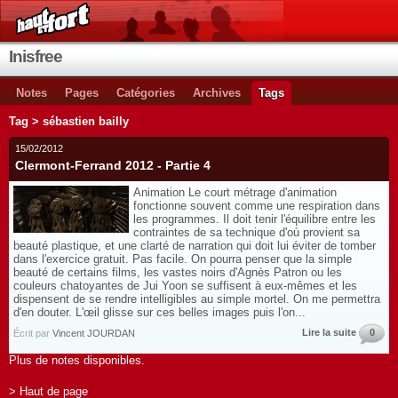
Inisfree
Notes
Pages
Catégories
Archives
Tags
Tag > sébastien bailly
15/02/2012
Clermont-Ferrand 2012 - Partie 4
Animation Le court métrage d'animation
fonctionne souvent comme une respiration dans
les programmes. Il doit tenir l'équilibre entre les
contraintes de sa technique d'où provient sa
beauté plastique, et une clarté de narration qui doit lui éviter de tomber
dans l'exercice gratuit. Pas facile. On pourra penser que la simple
beauté de certains films, les vastes noirs d'Agnès Patron ou les
couleurs chatoyantes de Jui Yoon se suffisent à eux-mêmes et les
dispensent de se rendre intelligibles au simple mortel. On me permettra
d'en douter. L'œil glisse sur ces belles images puis l'on...
Lire la suite
0
Écrit par
Vincent JOURDAN
Plus de notes disponibles.
> Haut de page