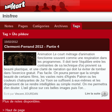
Inisfree
Notes
Pages
Catégories
Archives
Tags
Tag > Ülo pikkov
15/02/2012
Clermont-Ferrand 2012 - Partie 4
Animation Le court métrage d'animation
fonctionne souvent comme une respiration dans
les programmes. Il doit tenir l'équilibre entre les
contraintes de sa technique d'où provient sa
beauté plastique, et une clarté de narration qui doit lui éviter de tomber
dans l'exercice gratuit. Pas facile. On pourra penser que la simple
beauté de certains films, les vastes noirs d'Agnès Patron ou les
couleurs chatoyantes de Jui Yoon se suffisent à eux-mêmes et les
dispensent de se rendre intelligibles au simple mortel. On me permettra
d'en douter. L'œil glisse sur ces belles images puis l'on...
Lire la suite
0
Écrit par
Vincent JOURDAN
Plus de notes disponibles.
> Haut de page