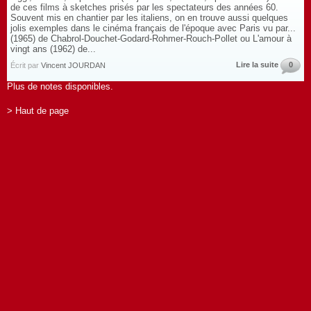
de ces films à sketches prisés par les spectateurs des années 60.
Souvent mis en chantier par les italiens, on en trouve aussi quelques
jolis exemples dans le cinéma français de l'époque avec Paris vu par...
(1965) de Chabrol-Douchet-Godard-Rohmer-Rouch-Pollet ou L'amour à
vingt ans (1962) de...
Lire la suite
0
Écrit par
Vincent JOURDAN
Plus de notes disponibles.
> Haut de page