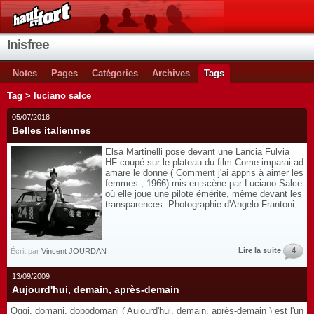
Inisfree
Notes
Pages
Catégories
Archives
Tags
Tag > luciano salce
05/07/2018
Belles italiennes
Elsa Martinelli pose devant une Lancia Fulvia
HF coupé sur le plateau du film Come imparai ad
amare le donne ( Comment j'ai appris à aimer les
femmes , 1966) mis en scène par Luciano Salce
où elle joue une pilote émérite, même devant les
transparences. Photographie d'Angelo Frantoni.
Lire la suite
4
Écrit par
Vincent JOURDAN
13/09/2009
Aujourd'hui, demain, après-demain
Oggi, domani, dopodomani ( Aujourd'hui, demain, après-demain ) est l'un