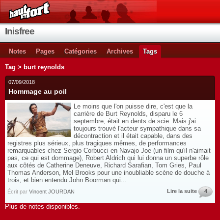
Inisfree
Notes
Pages
Catégories
Archives
Tags
Tag > burt reynolds
07/09/2018
Hommage au poil
Le moins que l'on puisse dire, c'est que la
carrière de Burt Reynolds, disparu le 6
septembre, était en dents de scie. Mais j'ai
toujours trouvé l'acteur sympathique dans sa
décontraction et il était capable, dans des
registres plus sérieux, plus tragiques mêmes, de performances
remarquables chez Sergio Corbucci en Navajo Joe (un film qu'il n'aimait
pas, ce qui est dommage), Robert Aldrich qui lui donna un superbe rôle
aux côtés de Catherine Deneuve, Richard Sarafian, Tom Gries, Paul
Thomas Anderson, Mel Brooks pour une inoubliable scène de douche à
trois, et bien entendu John Boorman qui...
Lire la suite
4
Écrit par
Vincent JOURDAN
Plus de notes disponibles.