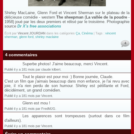
Shirley MacLaine, Glenn Ford et Vincent Sherman sur le plateau de la
délicieuse comédie - western
The sheepman
(
La vallée de la poudre
-
1958) joué par les deux premiers et rélisé par le troisième. Photographie
source
Dr X's free associations
Écrit par
Vincent JOURDAN
dans les catégories
Ça
,
Cinéma
| Tags :
vincent
sherman
,
glenn ford
,
shirley maclaine
4
4 commentaires
Superbe photos! J'aime beaucoup, merci Vincent.
Publié il y a 181 mois par claude kilbert.
Tout le plaisir est pour moi :) Bonne journée, Claude.
C'est un film que j'aimais beaucoup dans mon enfance, je l'ai revu avec
joie, il n'a rien perdu de son humour. Shirley est pétillante et Ford,
décidément, un grand comédien.
Publié il y a 181 mois par Vincent.
Glenn est mou !
Publié il y a 181 mois par FredMJG.
Les apparences sont trompeuses (surtout dans ce film
d'ailleurs).
Publié il y a 181 mois par Vincent.