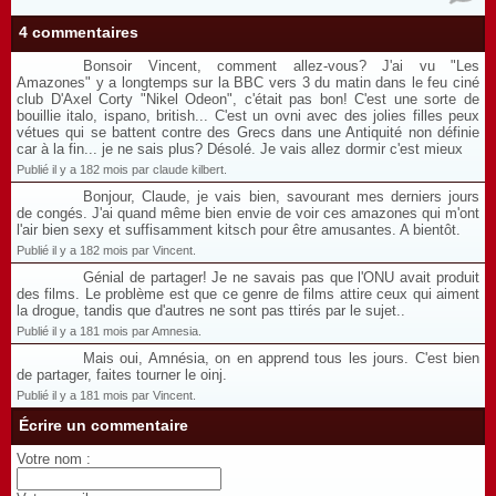
4 commentaires
Bonsoir Vincent, comment allez-vous? J'ai vu "Les
Amazones" y a longtemps sur la BBC vers 3 du matin dans le feu ciné
club D'Axel Corty "Nikel Odeon", c'était pas bon! C'est une sorte de
bouillie italo, ispano, british... C'est un ovni avec des jolies filles peux
vétues qui se battent contre des Grecs dans une Antiquité non définie
car à la fin... je ne sais plus? Désolé. Je vais allez dormir c'est mieux
Publié il y a 182 mois par claude kilbert.
Bonjour, Claude, je vais bien, savourant mes derniers jours
de congés. J'ai quand même bien envie de voir ces amazones qui m'ont
l'air bien sexy et suffisamment kitsch pour être amusantes. A bientôt.
Publié il y a 182 mois par Vincent.
Génial de partager! Je ne savais pas que l'ONU avait produit
des films. Le problème est que ce genre de films attire ceux qui aiment
la drogue, tandis que d'autres ne sont pas ttirés par le sujet..
Publié il y a 181 mois par Amnesia.
Mais oui, Amnésia, on en apprend tous les jours. C'est bien
de partager, faites tourner le oinj.
Publié il y a 181 mois par Vincent.
Écrire un commentaire
Votre nom :