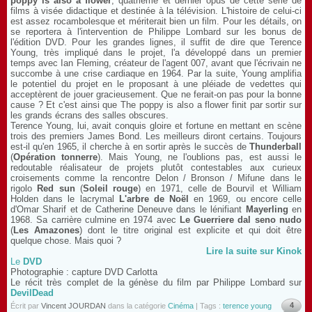
poppy is also a flower
, quatrième et dernier opus de cette série de
films à visée didactique et destinée à la télévision. L'histoire de celui-ci
est assez rocambolesque et mériterait bien un film. Pour les détails, on
se reportera à l'intervention de Philippe Lombard sur les bonus de
l'édition DVD. Pour les grandes lignes, il suffit de dire que Terence
Young, très impliqué dans le projet, l'a développé dans un premier
temps avec Ian Fleming, créateur de l'agent 007, avant que l'écrivain ne
succombe à une crise cardiaque en 1964. Par la suite, Young amplifia
le potentiel du projet en le proposant à une pléiade de vedettes qui
acceptèrent de jouer gracieusement. Que ne ferait-on pas pour la bonne
cause ? Et c'est ainsi que The poppy is also a flower finit par sortir sur
les grands écrans des salles obscures.
Terence Young, lui, avait conquis gloire et fortune en mettant en scène
trois des premiers James Bond. Les meilleurs diront certains. Toujours
est-il qu'en 1965, il cherche à en sortir après le succès de
Thunderball
(
Opération tonnerre
). Mais Young, ne l'oublions pas, est aussi le
redoutable réalisateur de projets plutôt contestables aux curieux
croisements comme la rencontre Delon / Bronson / Mifune dans le
rigolo
Red sun
(
Soleil rouge
) en 1971, celle de Bourvil et William
Holden dans le lacrymal
L'arbre de Noël
en 1969, ou encore celle
d'Omar Sharif et de Catherine Deneuve dans le lénifiant
Mayerling
en
1968. Sa carrière culmine en 1974 avec
Le Guerriere dal seno nudo
(
Les Amazones
) dont le titre original est explicite et qui doit être
quelque chose. Mais quoi ?
Lire la suite sur Kinok
Le
DVD
Photographie : capture DVD Carlotta
Le récit très complet de la génèse du film par Philippe Lombard sur
DevilDead
4
Écrit par
Vincent JOURDAN
dans la catégorie
Cinéma
| Tags :
terence young