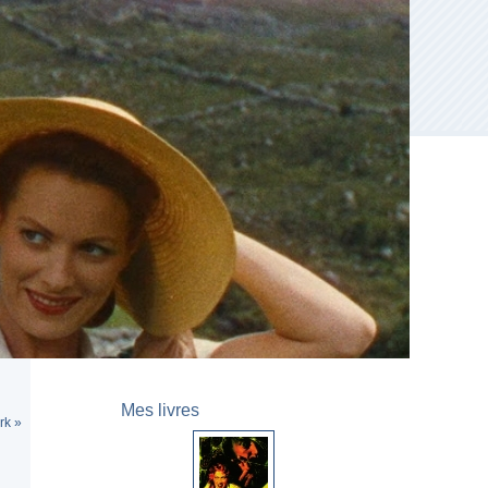
Mes livres
rk »