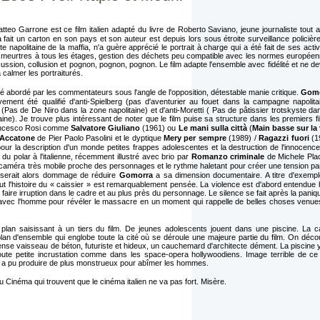
tteo Garrone est ce film italien adapté du livre de Roberto Saviano, jeune journaliste tout 
e a fait un carton en son pays et son auteur est depuis lors sous étroite surveillance policièr
e napolitaine de la maffia, n'a guère apprécié le portrait à charge qui a été fait de ses activ
 meurtres à tous les étages, gestion des déchets peu compatible avec les normes européen
ussion, collusion et pognon, pognon, pognon. Le film adapte l'ensemble avec fidélité et ne de
 calmer les portraiturés.
té abordé par les commentateurs sous l'angle de l'opposition, détestable manie critique.
Gomo
ement été qualifié d'anti-Spielberg (pas d'aventurier au fouet dans la campagne napolitai
(Pas de De Niro dans la zone napolitaine) et d'anti-Moretti ( Pas de pâtissier trotskyste da
aine). Je trouve plus intéressant de noter que le film puise sa structure dans les premiers f
ancesco Rosi comme
Salvatore Giuliano
(1961) ou
Le mani sulla città
(
Main basse sur la 
Accatone
de Pier Paolo Pasolini et le dyptique
Mery per sempre
(1989) /
Ragazzi fuori
(1
our la description d'un monde petites frappes adolescentes et la destruction de l'innocence
n du polar à l'italienne, récemment illustré avec brio par
Romanzo criminale
de Michele Pla
a caméra très mobile proche des personnages et le rythme haletant pour créer une tension pa
l serait alors dommage de réduire
Gomorra
a sa dimension documentaire. A titre d'exempl
ut l'histoire du « caissier » est remarquablement pensée. La violence est d'abord entendue
aire irruption dans le cadre et au plus près du personnage. Le silence se fait après la paniq
avec l'homme pour révéler le massacre en un moment qui rappelle de belles choses venue
 plan saisissant à un tiers du film. De jeunes adolescents jouent dans une piscine. La c
 plan d'ensemble qui englobe toute la cité où se déroule une majeure partie du film. On déc
e vaisseau de béton, futuriste et hideux, un cauchemard d'architecte dément. La piscine y
oute petite incrustation comme dans les space-opera hollywoodiens. Image terrible de ce
ion a pu produire de plus monstrueux pour abîmer les hommes.
u Cinéma qui trouvent que le cinéma italien ne va pas fort. Misère.