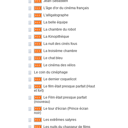
Jean-Sébastien
L'âge d'or du cinéma français
L'alligatographe
La belle équipe
La chambre du robot
La Kinopithèque
La nuit des cinés fous
La troisième chambre
Le chat bleu
Le cinéma des vélos
Le coin du cinéphage
Le dernier coquelicot
Le film était presque parfait (Haut
et fort)
Le Film était presque parfait
(nouveau)
Le tour d'écran (Prince écran
noir)
Les extrêmes satyres
Les nuits du chasseur de films