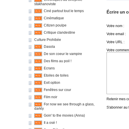
stakhanoviste
Ciné partout tout le temps
Écrire un 
Cinématique
Citizen poulpe
Votre nom :
Critique clandestine
Votre email :
Culture Prohibée
Votre URL :
Dasola
Votre comment
De son coeur le vampire
Des films au poil !
Ecrans
Etoiles de toiles
Exit option
Fenêtres sur cour
Film noir
Retenir mes c
For now we see through a glass,
S'abonner au f
darkly
Goin' to the movies (Anna)
Il a osé !