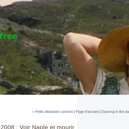
« Petits déplaisirs cannois
|
Page d'accueil
|
Dancing in the da
2008 : Voir Naple et mourir