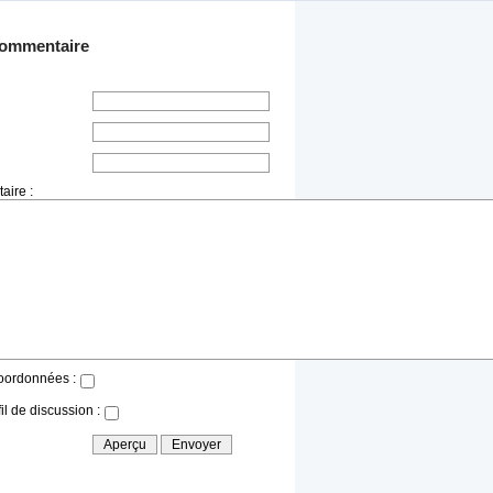
commentaire
aire :
oordonnées :
il de discussion :