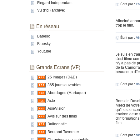
Regard Independant
Écrit par :
ch
Vu d'Ici (archive)
Allociné annon
trop le film.
En réseau
Babelio
Écrit par :
Vi
Bluesky
Youtube
Je suis en tra
c'est filmé com
n'y a pas de p
Grands Ecrans (VF)
de la Camorra.
beaucoup d'énu
25 images (D&D)
Écrit par :
da
365 jours ouvrables
Abordages (Mariaque)
Acte
Bonsoir, Dasol
Merci de votre 
AsieVision
qu'il est encor
environ deux a
Avis sur des films
d'informations 
film.
Balloonatic
Bertrand Tavernier
Écrit par :
Vi
Chroniques du cinéphile