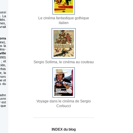
aussi
e. La
Le cinéma fantastique gothique
ités.
italien
nes,
vrait
rra
ne),
ns la
ilms-
ville
990)
 ; et
Sergio Sollima, le cinéma au couteau
cido,
rfois
e, la
 hors
ue et
s du
adre
ouvre
Voyage dans le cinéma de Sergio
 est
 que
Corbucci
INDEX du blog