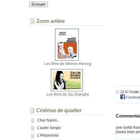
Zoom arrière
Les films de Werner Herzog
22:57 Publié
Les films de Zia Zhangke
Faceboo
Cinémas de quartier
Commentai
Cher Nanni...
une sortie fra
L'autre Sergio
j'avais bien a
L'Hispaniola