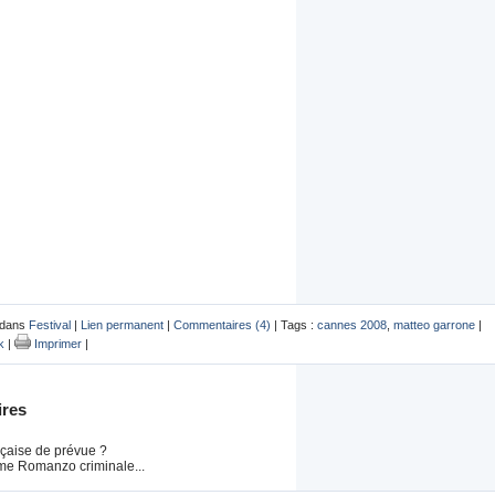
 dans
Festival
|
Lien permanent
|
Commentaires (4)
| Tags :
cannes 2008
,
matteo garrone
|
k
|
Imprimer
|
res
nçaise de prévue ?
ime Romanzo criminale...