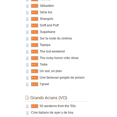
Sébastien
Série bis
Shangols
Sniff and Puff
Sugarkane
Sur la route du cinéma
Tepepa
The lost weekend
The rocky horror critic show
Tietie
Un soir, un plan
Une fameuse gorgée de poison
Ygrael
Grands écrans (VO)
50 westerns from the '50s
Cine italiano de ayer y de hoy