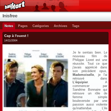
Inisfree
Notes
Pages
Catégories
Archives
Tags
Cap à l'ouest !
14/11/2004
Je le sentais bien. Le
nouveau film de
Philippe Lioret est une
réussite. Tout ce que
j'avais apprécié dans
son précédent opus,
Mademoiselle
, je l'ai
retrouvé dans
L'équipier
. A
commencer par
Sandrine Bonnaire qui
retrouve un rôle de
femme simple
bouleversée par une
passion aussi violente
qu'inattendue. L'ile