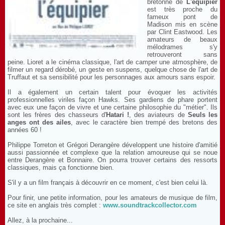
bretonne de
L'équipier
est très proche du
fameux pont de
Madison mis en scène
par Clint Eastwood. Les
amateurs de beaux
mélodrames s'y
retrouveront sans
peine. Lioret a le cinéma classique, l'art de camper une atmosphère, de
filmer un regard dérobé, un geste en suspens, quelque chose de l'art de
Truffaut et sa sensibilité pour les personnages aux amours sans espoir.
Il a également un certain talent pour évoquer les activités
professionnelles viriles façon Hawks. Ses gardiens de phare portent
avec eux une façon de vivre et une certaine philosophie du "métier". Ils
sont les frères des chasseurs d'
Hatari !
, des aviateurs de
Seuls les
anges ont des ailes
, avec le caractère bien trempé des bretons des
années 60 !
Philippe Torreton et Grégori Derangère développent une histoire d'amitié
aussi passionnée et complexe que la relation amoureuse qui se noue
entre Derangère et Bonnaire. On pourra trouver certains des ressorts
classiques, mais ça fonctionne bien.
S'il y a un film français à découvrir en ce moment, c'est bien celui là.
Pour finir, une petite information, pour les amateurs de musique de film,
ce site en anglais très complet :
www.soundtrackcollector.com
Allez, à la prochaine...