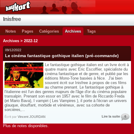
Inisfree
Notes
Pages
Catégories
Archives
Tags
Archives > 2022-12
09/12/2022
Le cinéma fantastique gothique italien (pré-commande)
Le fantastique gothique italien est un livre écrit à
quatre mains avec Eric Escoffier, spécialiste du
cinéma fantastique et de genre, et publié par les
éditions Mono-Tone basées à Nice. J'ai bien
souvent écrit sur Inisfree à propos de ces films
au charme prenant. Le fantastique gothique à
l'italienne est l'un des genres majeurs de l'âge d'or du cinéma populaire
transalpin. Prenant son essor en 1957 avec le film de Riccardo Freda
(et Mario Bava), I vampiri ( Les Vampires ), il porte à l'écran un univers
glauque, étouffant, morbide et vénéneux, avec sa cohorte de
sorcières,...
Lire la suite
6
Écrit par
Vincent JOURDAN
Plus de notes disponibles.