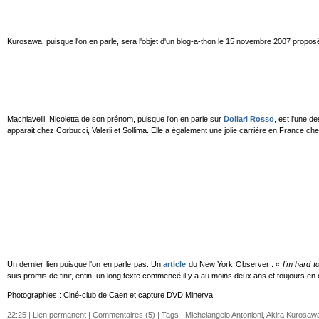
Kurosawa, puisque l'on en parle, sera l'objet d'un blog-a-thon le 15 novembre 2007 proposé 
Machiavelli, Nicoletta de son prénom, puisque l'on en parle sur
Dollari Rosso
, est l'une d
apparait chez Corbucci, Valerii et Sollima. Elle a également une jolie carrière en France c
Un dernier lien puisque l'on en parle pas. Un
article
du New York Observer : «
I'm hard t
suis promis de finir, enfin, un long texte commencé il y a au moins deux ans et toujours en 
Photographies : Ciné-club de Caen et capture DVD Minerva
22:25 |
Lien permanent
|
Commentaires (5)
| Tags :
Michelangelo Antonioni
,
Akira Kurosaw