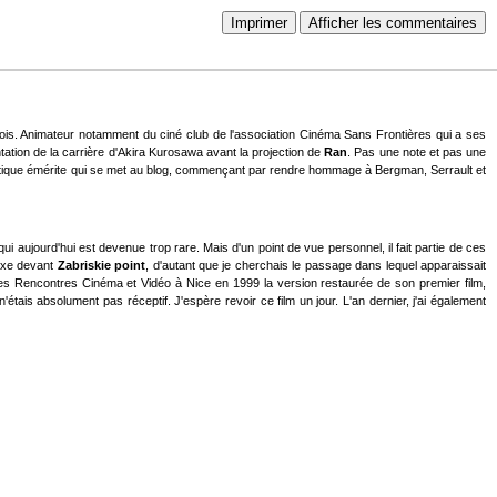
Imprimer
Afficher les commentaires
içois. Animateur notamment du ciné club de l'association Cinéma Sans Frontières qui a ses
ation de la carrière d'Akira Kurosawa avant la projection de
Ran
. Pas une note et pas une
 critique émérite qui se met au blog, commençant par rendre hommage à Bergman, Serrault et
i aujourd'hui est devenue trop rare. Mais d'un point de vue personnel, il fait partie de ces
lexe devant
Zabriskie point
, d'autant que je cherchais le passage dans lequel apparaissait
es Rencontres Cinéma et Vidéo à Nice en 1999 la version restaurée de son premier film,
'étais absolument pas réceptif. J'espère revoir ce film un jour. L'an dernier, j'ai également