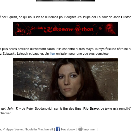
par Squish, ce qui nous laisse du temps pour cogiter. J'ai loupé celui autour de John Huston, 
es plus belles actrices du western italien. Elle est entre autres Maya, la mystérieuse héroïne 
hez Zulawski, Lelouch et Lautner. Un
lien
en italien pour une vue plus complète.
o get, John T.
» de Peter Bogdanovich sur le film des films,
Rio Bravo
. Le texte m'a rempli d
chantier.
a
,
Philippe Serve
,
Nicoletta Machiavelli
|
Facebook
|
Imprimer
|