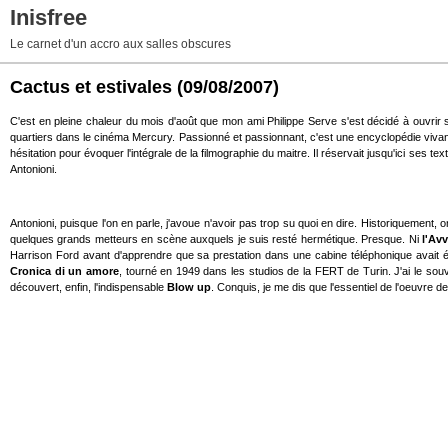
Inisfree
Le carnet d'un accro aux salles obscures
Cactus et estivales
(09/08/2007)
C'est en pleine chaleur du mois d'août que mon ami Philippe Serve s'est décidé à ouvrir 
quartiers dans le cinéma Mercury. Passionné et passionnant, c'est une encyclopédie vivant
hésitation pour évoquer l'intégrale de la filmographie du maitre. Il réservait jusqu'ici ses te
Antonioni.
Antonioni, puisque l'on en parle, j'avoue n'avoir pas trop su quoi en dire. Historiquement,
quelques grands metteurs en scène auxquels je suis resté hermétique. Presque. Ni
l'Av
Harrison Ford avant d'apprendre que sa prestation dans une cabine téléphonique avait 
Cronica di un amore
, tourné en 1949 dans les studios de la FERT de Turin. J'ai le souven
découvert, enfin, l'indispensable
Blow up
. Conquis, je me dis que l'essentiel de l'oeuvre d