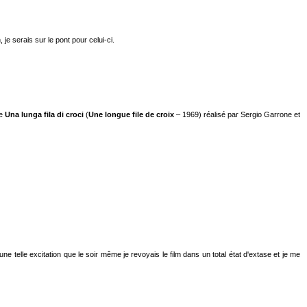
je serais sur le pont pour celui-ci.
de
Una lunga fila di croci
(
Une longue file de croix
– 1969) réalisé par Sergio Garrone et
'une telle excitation que le soir même je revoyais le film dans un total état d'extase et je me