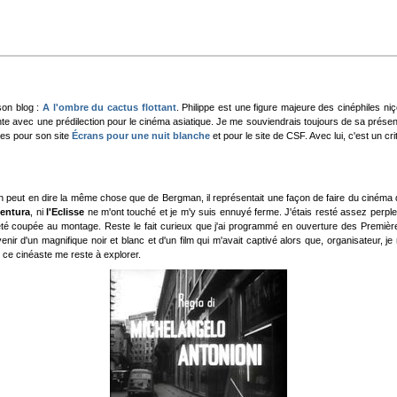
son blog :
A l'ombre du cactus
flottant
. Philippe est une figure majeure des cinéphiles n
e avec une prédilection pour le cinéma asiatique. Je me souviendrais toujours de sa présent
xtes pour son site
Écrans pour une nuit blanche
et pour le site de CSF. Avec lui, c'est un
 on peut en dire la même chose que de Bergman, il représentait une façon de faire du cinéma qu
ventura
, ni
l'Eclisse
ne m'ont touché et je m'y suis ennuyé ferme. J'étais resté assez perp
été coupée au montage. Reste le fait curieux que j'ai programmé en ouverture des Premièr
ir d'un magnifique noir et blanc et d'un film qui m'avait captivé alors que, organisateur, je n
e ce cinéaste me reste à explorer.