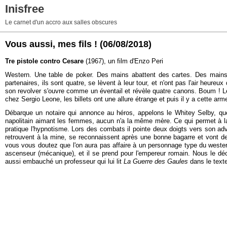
Inisfree
Le carnet d'un accro aux salles obscures
Vous aussi, mes fils !
(06/08/2018)
Tre pistole contro Cesare
(1967), un film d'Enzo Peri
Western. Une table de poker. Des mains abattent des cartes. Des mains
partenaires, ils sont quatre, se lèvent à leur tour, et n'ont pas l'air heur
son revolver s'ouvre comme un éventail et révèle quatre canons. Boum ! Les 
chez Sergio Leone, les billets ont une allure étrange et puis il y a cette arme
Débarque un notaire qui annonce au héros, appelons le Whitey Selby, que
napolitain aimant les femmes, aucun n'a la même mère. Ce qui permet à la f
pratique l'hypnotisme. Lors des combats il pointe deux doigts vers son adver
retrouvent à la mine, se reconnaissent après une bonne bagarre et vont devo
vous vous doutez que l'on aura pas affaire à un personnage type du western
ascenseur (mécanique), et il se prend pour l'empereur romain. Nous le d
aussi embauché un professeur qui lui lit
La Guerre des Gaules
dans le text