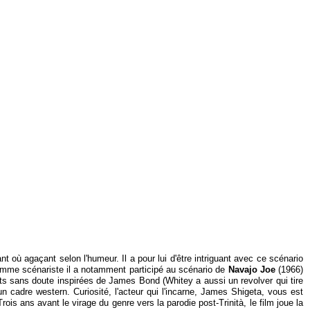
ù agaçant selon l'humeur. Il a pour lui d'être intriguant avec ce scénario
omme scénariste il a notamment participé au scénario de
Navajo Joe
(1966)
ets sans doute inspirées de James Bond (Whitey a aussi un revolver qui tire
un cadre western. Curiosité, l'acteur qui l'incarne, James Shigeta, vous est
ois ans avant le virage du genre vers la parodie post-Trinità, le film joue la