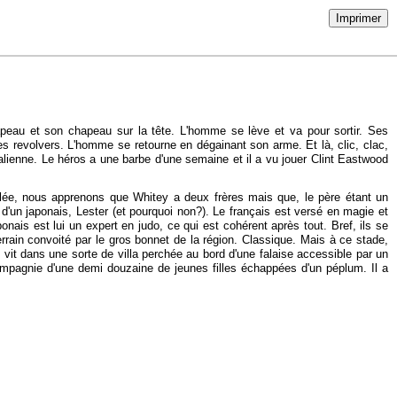
Imprimer
eau et son chapeau sur la tête. L'homme se lève et va pour sortir. Ses
 les revolvers. L'homme se retourne en dégainant son arme. Et là, clic, clac,
talienne. Le héros a une barbe d'une semaine et il a vu jouer Clint Eastwood
ulée, nous apprenons que Whitey a deux frères mais que, le père étant un
d'un japonais, Lester (et pourquoi non?). Le français est versé en magie et
onais est lui un expert en judo, ce qui est cohérent après tout. Bref, ils se
errain convoité par le gros bonnet de la région. Classique. Mais à ce stade,
vit dans une sorte de villa perchée au bord d'une falaise accessible par un
mpagnie d'une demi douzaine de jeunes filles échappées d'un péplum. Il a