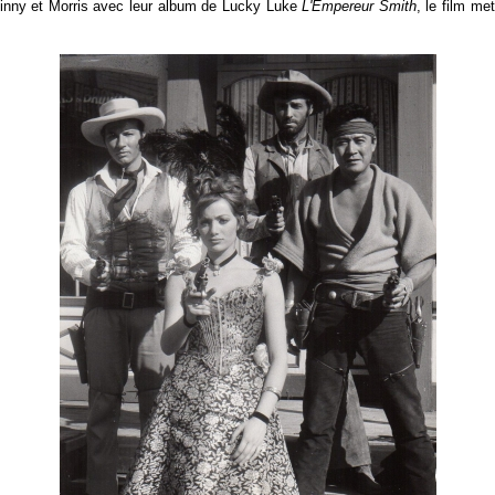
cinny et Morris avec leur album de Lucky Luke
L'Empereur Smith
, le film m