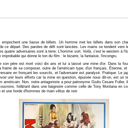
 empochent une liasse de billets. Un homme met les billets dans son chap
eux de ce départ. Des paroles de défi sont lancées. Les mains se tendent vers
quatre adversaires sont à terre. L'homme sort. Voilà, c'est le western à l'i
 improbable qui donne le ton du film : le bizarre, la fantaisie, l'incongru.
 son père est mort voici dix ans et lui a laissé une mine d'or. Dans la fo
ratrie de se composer, outre de l'américain type, d'un français, Étienne, et 
saire en fronçant les sourcils, et l'adversaire est paralysé. Pratique. Le jap
ir unir leurs efforts car la mine en question, épuisée nous dit-on, est un t
 américain. Non, notre antagoniste a pour patronyme Giulio Cesare Fuller, il 
écouvrons, folâtrant dans une baignoire comme celle de Tony Montana en co
e et une horde d'hommes de main vêtus de noir.