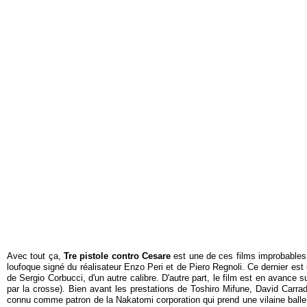
Avec tout ça,
Tre pistole contro Cesare
est une de ces films improbables 
loufoque signé du réalisateur Enzo Peri et de
Piero Regnoli
. Ce dernier es
de Sergio Corbucci, d'un autre calibre. D'autre part, le film est en avanc
par la crosse). Bien avant les prestations de Toshiro Mifune, David Carradi
connu comme patron de la Nakatomi corporation qui prend une vilaine balle