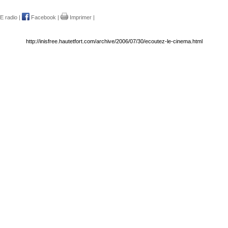
E radio
|
Facebook
|
Imprimer
|
http://inisfree.hautetfort.com/archive/2006/07/30/ecoutez-le-cinema.html