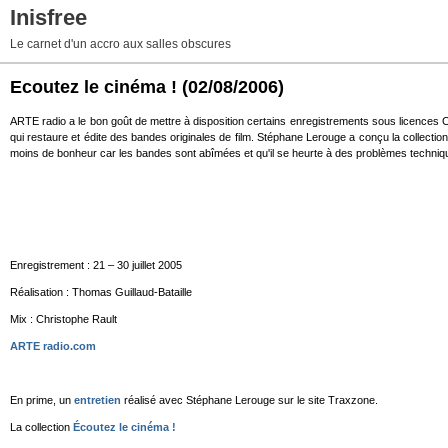
Inisfree
Le carnet d'un accro aux salles obscures
Ecoutez le cinéma !
(02/08/2006)
ARTE radio a le bon goût de mettre à disposition certains enregistrements sous licences
qui restaure et édite des bandes originales de film. Stéphane Lerouge a conçu la collectio
moins de bonheur car les bandes sont abîmées et qu'il se heurte à des problèmes techni
Enregistrement : 21 – 30 juillet 2005
Réalisation : Thomas Guillaud-Bataille
Mix : Christophe Rault
ARTE radio.com
En prime, un
entretien
réalisé avec Stéphane Lerouge sur le site Traxzone.
La collection
Écoutez le cinéma !