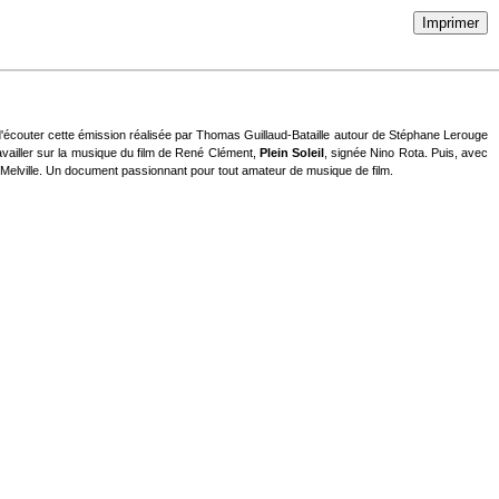
Imprimer
'écouter cette émission réalisée par Thomas Guillaud-Bataille autour de Stéphane Lerouge
vailler sur la musique du film de René Clément,
Plein Soleil
, signée Nino Rota. Puis, avec
Melville. Un document passionnant pour tout amateur de musique de film.