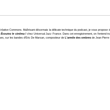
 Créative Commons. Maîtrisant désormais la délicate technique du podcast, je vous propose d
n
Écoutez le cinéma !
chez Universal Jazz France. Dans cet enregistrement, on l'entend tra
ques, sur les bandes d'Eric De Marsan, compositeur de
L'armée des ombres
de Jean Pierre 