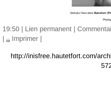
Setsuko Hara dans
Banshun
(
Pr
Photo
19:50 |
Lien permanent
|
Commentair
|
Imprimer
|
http://inisfree.hautetfort.com/ar
57